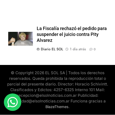
La Fiscalía rechazó el pedido para
suspender el juicio contra Pity
Alvarez
Diario EL SOL
1 día atrás
0
© Copyright 2026 EL SOL SA | Todos los derechos
reservados. Queda prohibida la reproducción total o
parcial del presente diario. Director: Horacio Schivintt.
Clasificados y Edictos: 4257-6325 Interno 101 Mail:
recepcion@elsolnoticias.com.ar Publicidad:
publicidad@elsolnoticias.com.ar Funciona gracias a
.
BlazeThemes