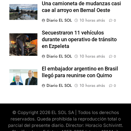
Una camioneta de mudanzas casi
cae al arroyo en Bernal Oeste
Diario EL SOL
10 horas atrás
0
Secuestraron 11 vehículos
durante un operativo de tránsito
en Ezpeleta
Diario EL SOL
10 horas atrás
0
El embajador argentino en Brasil
llegó para reunirse con Quirno
Diario EL SOL
10 horas atrás
0
© Copyright 2026 EL SOL SA | Todos los derechos
reservados. Queda prohibida la reproducción total o
parcial del presente diario. Director: Horacio Schivintt.