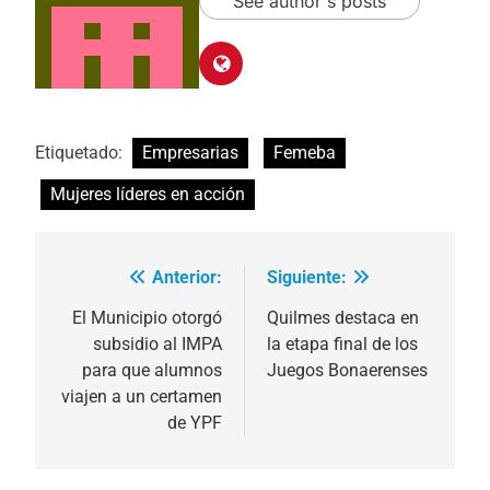
See author's posts
Etiquetado:
Empresarias
Femeba
Mujeres líderes en acción
Anterior:
Siguiente:
Navegación
de
El Municipio otorgó
Quilmes destaca en
subsidio al IMPA
la etapa final de los
entradas
para que alumnos
Juegos Bonaerenses
viajen a un certamen
de YPF