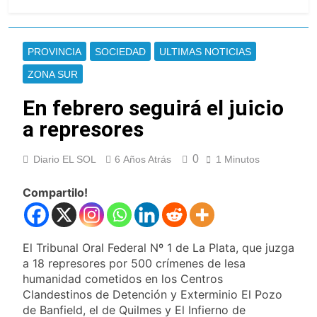
Kicillof marchó contra la
Ley de Propiedad Privada
de Milei
16 Horas Atrás
Renunció el
PROVINCIA
SOCIEDAD
ULTIMAS NOTICIAS
subsecretario de
Seguridad de
ZONA SUR
17 Horas Atrás
Quilmes, Hernán
Candela Arizaga
Ocampo, tras la
En febrero seguirá el juicio
confirmó que tuvo un
difusión de chats
«brote psicótico» por
a represores
17 Horas Atrás
privados
consumo con
La Libertad Avanza
Facundo Moyano
consiguió la mayoría
0
Diario EL SOL
6 Años Atrás
1 Minutos
y rechazó el pedido
17 Horas Atrás
del peronismo de
Masiva movilización
Compartilo!
girar el proyecto a
al Congreso contra el
comisión
proyecto oficial de
18 Horas Atrás
Ley de Propiedad
La Diócesis de
Privada
El Tribunal Oral Federal Nº 1 de La Plata, que juzga
Quilmes celebra la
fiesta de San
a 18 represores por 500 crímenes de lesa
18 Horas Atrás
Cayetano
humanidad cometidos en los Centros
La Línea 148 pasó a
Clandestinos de Detención y Exterminio El Pozo
ser operada por La
Central de Vicente
de Banfield, el de Quilmes y El Infierno de
19 Horas Atrás