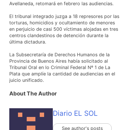
López
Avellaneda, retomará en febrero las audiencias.
La Municipalidad de
Quilmes limpió
sumideros y
El tribunal integrado juzga a 18 represores por las
19 Horas Atrás
desagües en medio
torturas, homicidios y ocultamiento de menores
Transporte: un
de las lluvias
en perjuicio de casi 500 víctimas alojadas en tres
asistente virtual para
consultar
centros clandestinos de detención durante la
20 Horas Atrás
infracciones en
última dictadura.
Una gran
segundos
convocatoria en la
obra teatral «Los
La Subsecretaría de Derechos Humanos de la
21 Horas Atrás
Abuelos No Mienten»
Provincia de Buenos Aires había solicitado al
Marcha al Congreso:
Tribunal Oral en lo Criminal Federal Nº 1 de La
cortes, desvíos y
operativo de
Plata que amplíe la cantidad de audiencias en el
1 Día Atrás
seguridad por la
juicio unificado.
protesta contra la
reforma de la Ley de
About The Author
Tierras
Diario EL SOL
See author's posts