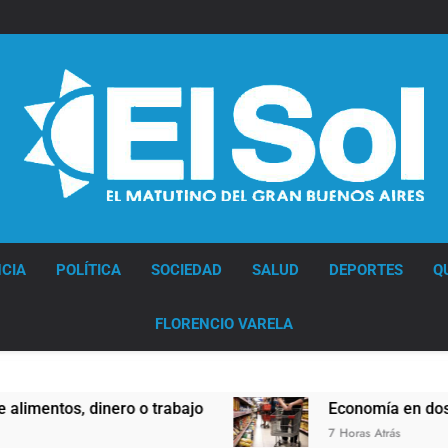
Diario EL SOL
CIA
POLÍTICA
SOCIEDAD
SALUD
DEPORTES
Q
FLORENCIO VARELA
tos, dinero o trabajo
Economía en dos veloc
7 Horas Atrás