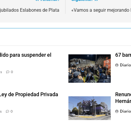
 jubilados Eslabones de Plata
«Vamos a seguir mejorando l
dido para suspender el
67 bar
Diari
ás
0
 Ley de Propiedad Privada
Renunc
Hernán
Diari
s
0