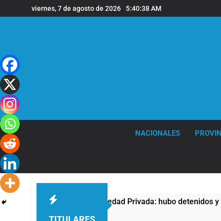
Saltar
viernes, 7 de agosto de 2026
5:40:39 AM
al
contenido
NACIONALES
PROVIN
ta contra la Ley de Propiedad Privada: hubo detenidos y enfre
TITULARES