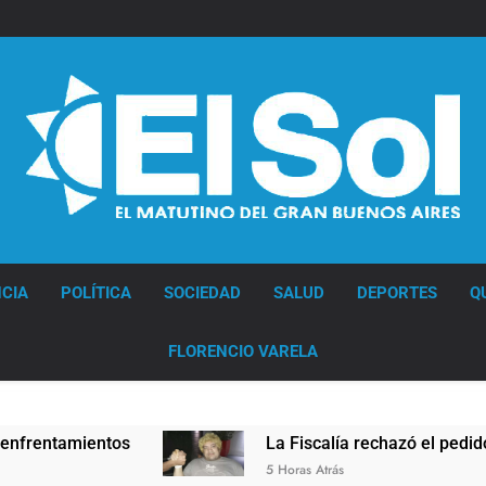
Diario EL SOL
CIA
POLÍTICA
SOCIEDAD
SALUD
DEPORTES
Q
FLORENCIO VARELA
ntamientos
La Fiscalía rechazó el pedido para 
5 Horas Atrás