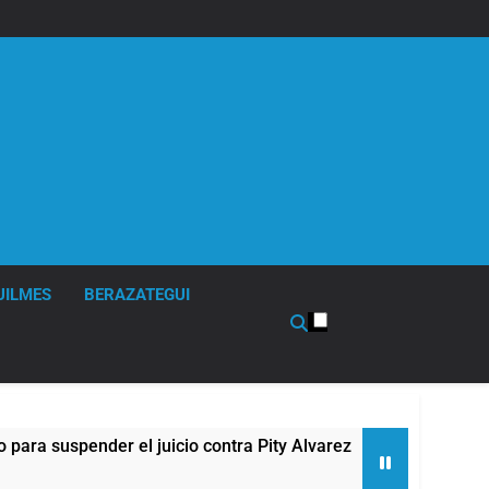
UILMES
BERAZATEGUI
suspender el juicio contra Pity Alvarez
67 barr
6 Horas A