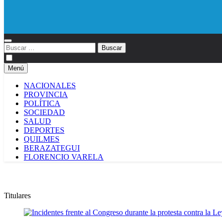
Diario EL SOL
Buscar:
Menú
NACIONALES
PROVINCIA
POLÍTICA
SOCIEDAD
SALUD
DEPORTES
QUILMES
BERAZATEGUI
FLORENCIO VARELA
Titulares