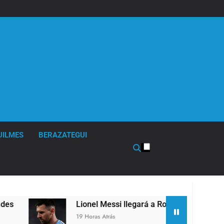
UILMES
BERAZATEGUI
Lionel Messi llegará a Rosario para despedir a 
19 Horas Atrás