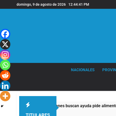
Saltar
domingo, 9 de agosto de 2026
12:44:42 PM
al
contenido
NACIONALES
PROVIN
s: casi la mitad de quienes buscan ayuda pide alimentos, dine
TITULARES