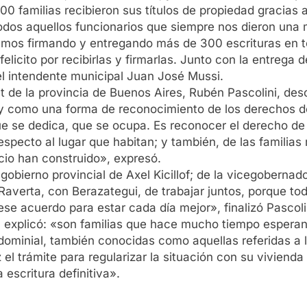
0 familias recibieron sus títulos de propiedad gracias al
dos aquellos funcionarios que siempre nos dieron una 
os firmando y entregando más de 300 escrituras en tod
elicito por recibirlas y firmarlas. Junto con la entrega 
el intendente municipal Juan José Mussi.
tat de la provincia de Buenos Aires, Rubén Pascolini, d
i y como una forma de reconocimiento de los derechos de
 se dedica, que se ocupa. Es reconocer el derecho de la
respecto al lugar que habitan; y también, de las famili
icio han construido», expresó.
obierno provincial de Axel Kicillof; de la vicegobernado
Raverta, con Berazategui, de trabajar juntos, porque t
ese acuerdo para estar cada día mejor», finalizó Pascolin
, explicó: «son familias que hace mucho tiempo esperan
dominial, también conocidas como aquellas referidas a la
 el trámite para regularizar la situación con su vivienda
 escritura definitiva».