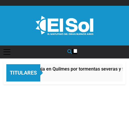
Saltar
al
contenido
Diario EL SOL
Alerta naranja en Quilmes por tormentas severas y fuer
TITULARES
8 Horas Atrás