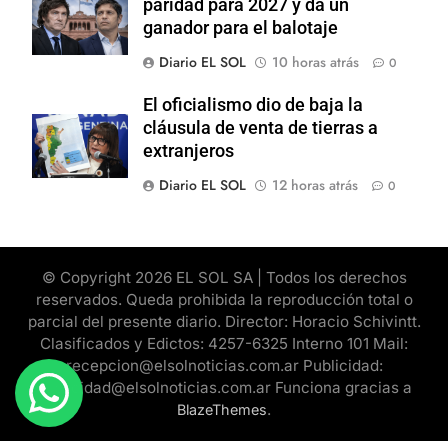
paridad para 2027 y da un
ganador para el balotaje
Diario EL SOL
10 horas atrás
0
El oficialismo dio de baja la
cláusula de venta de tierras a
extranjeros
Diario EL SOL
12 horas atrás
0
© Copyright 2026 EL SOL SA | Todos los derechos
reservados. Queda prohibida la reproducción total o
parcial del presente diario. Director: Horacio Schivintt.
Clasificados y Edictos: 4257-6325 Interno 101 Mail:
recepcion@elsolnoticias.com.ar Publicidad:
publicidad@elsolnoticias.com.ar Funciona gracias a
.
BlazeThemes