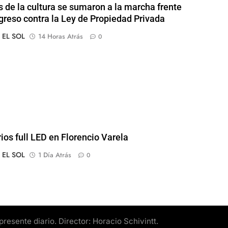
s de la cultura se sumaron a la marcha frente
greso contra la Ley de Propiedad Privada
o EL SOL
14 Horas Atrás
0
rios full LED en Florencio Varela
o EL SOL
1 Día Atrás
0
esente diario. Director: Horacio Schivintt.