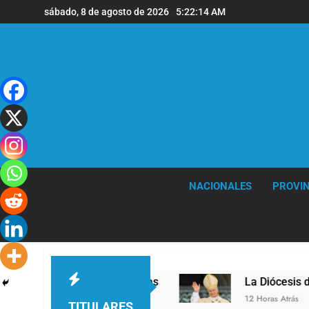
Saltar
sábado, 8 de agosto de 2026
5:22:15 AM
al
contenido
NACIONALES
PROVIN
n la sede de Quilmes
La Diócesis de Quilmes c
12 Horas Atrás
TITULARES