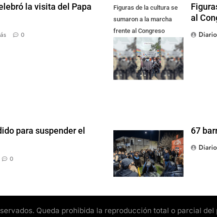
lebró la visita del Papa
Figura
Figuras de la cultura se
al Con
sumaron a la marcha
frente al Congreso
Diari
ás
0
contra la Ley de
Propiedad Privada
dido para suspender el
67 bar
Diari
0
rvados. Queda prohibida la reproducción total o parcial del pr