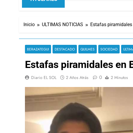
Inicio
ULTIMAS NOTICIAS
Estafas piramidales
BERAZATEGUI
DESTACADO
QUILMES
SOCIEDAD
ULTIM
Estafas piramidales en 
0
Diario EL SOL
2 Años Atrás
2 Minutos