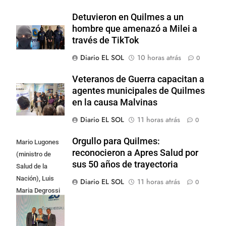
Detuvieron en Quilmes a un
hombre que amenazó a Milei a
través de TikTok
Diario EL SOL
10 horas atrás
0
Veteranos de Guerra capacitan a
agentes municipales de Quilmes
en la causa Malvinas
Diario EL SOL
11 horas atrás
0
Orgullo para Quilmes:
Mario Lugones
reconocieron a Apres Salud por
(ministro de
sus 50 años de trayectoria
Salud de la
Nación), Luis
Diario EL SOL
11 horas atrás
0
Maria Degrossi
(Presidente de
Apres Salud) y