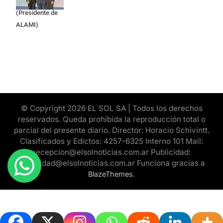
Cristian Mazza
(Presidente de
ALAMI)
© Copyright 2026 EL SOL SA | Todos los derechos
reservados. Queda prohibida la reproducción total o
parcial del presente diario. Director: Horacio Schivintt.
Clasificados y Edictos: 4257-6325 Interno 101 Mail:
recepcion@elsolnoticias.com.ar Publicidad:
publicidad@elsolnoticias.com.ar Funciona gracias a
.
BlazeThemes