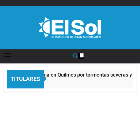
Saltar
al
contenido
Diario EL SOL
Alerta naranja en Quilmes por tormentas severas y fuer
TITULARES
5 Horas Atrás