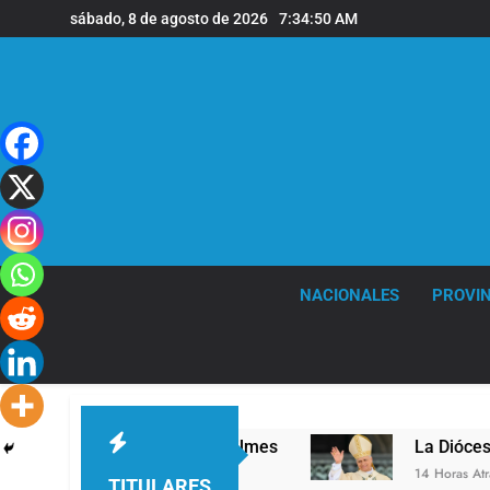
Saltar
sábado, 8 de agosto de 2026
7:34:51 AM
al
contenido
NACIONALES
PROVIN
nivel en la sede de Quilmes
La Diócesis de Qu
14 Horas Atrás
TITULARES