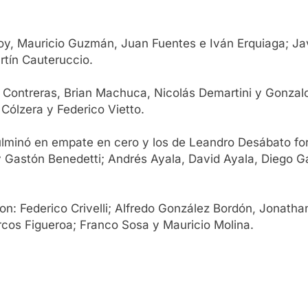
oy, Mauricio Guzmán, Juan Fuentes e Iván Erquiaga; J
tín Cauteruccio.
Contreras, Brian Machuca, Nicolás Demartini y Gonzalo 
 Cólzera y Federico Vietto.
ulminó en empate en cero y los de Leandro Desábato f
Gastón Benedetti; Andrés Ayala, David Ayala, Diego Gar
on: Federico Crivelli; Alfredo González Bordón, Jonathan
cos Figueroa; Franco Sosa y Mauricio Molina.