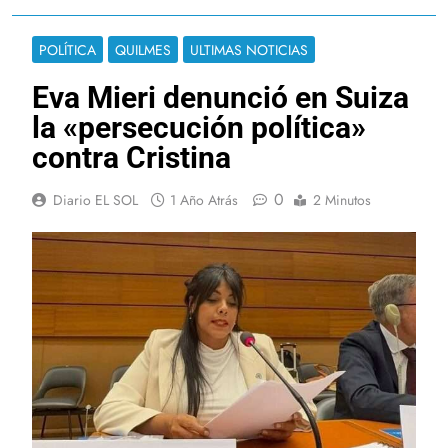
POLÍTICA
QUILMES
ULTIMAS NOTICIAS
Eva Mieri denunció en Suiza
la «persecución política»
contra Cristina
0
Diario EL SOL
1 Año Atrás
2 Minutos