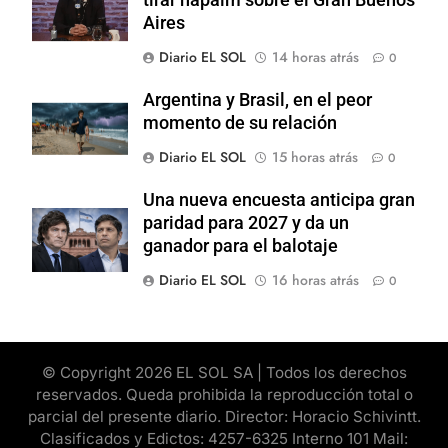
Aires
Diario EL SOL
14 horas atrás
0
Argentina y Brasil, en el peor
momento de su relación
Diario EL SOL
15 horas atrás
0
Una nueva encuesta anticipa gran
paridad para 2027 y da un
ganador para el balotaje
Diario EL SOL
16 horas atrás
0
© Copyright 2026 EL SOL SA | Todos los derechos
reservados. Queda prohibida la reproducción total o
parcial del presente diario. Director: Horacio Schivintt.
Clasificados y Edictos: 4257-6325 Interno 101 Mail: