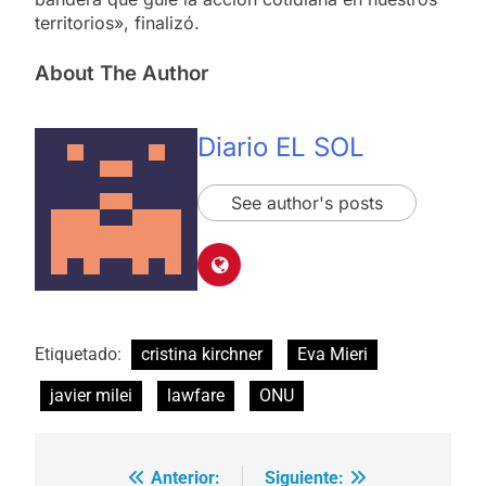
territorios», finalizó.
About The Author
Diario EL SOL
See author's posts
Etiquetado:
cristina kirchner
Eva Mieri
javier milei
lawfare
ONU
Anterior:
Siguiente:
Navegación