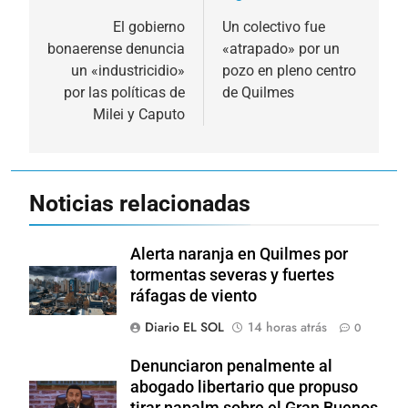
de
El gobierno
Un colectivo fue
bonaerense denuncia
«atrapado» por un
entradas
un «industricidio»
pozo en pleno centro
por las políticas de
de Quilmes
Milei y Caputo
Noticias relacionadas
Alerta naranja en Quilmes por
tormentas severas y fuertes
ráfagas de viento
Diario EL SOL
14 horas atrás
0
Denunciaron penalmente al
abogado libertario que propuso
tirar napalm sobre el Gran Buenos