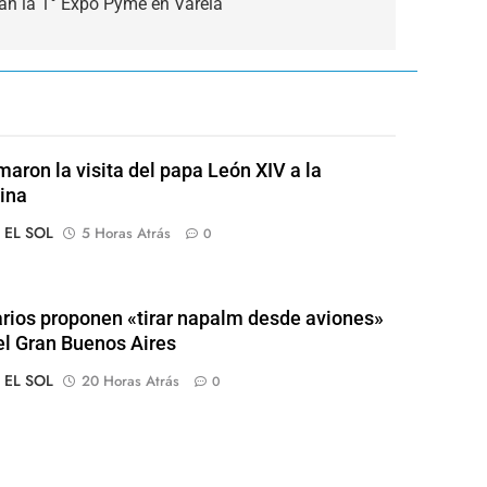
an la 1° Expo Pyme en Varela
maron la visita del papa León XIV a la
ina
o EL SOL
5 Horas Atrás
0
arios proponen «tirar napalm desde aviones»
el Gran Buenos Aires
o EL SOL
20 Horas Atrás
0