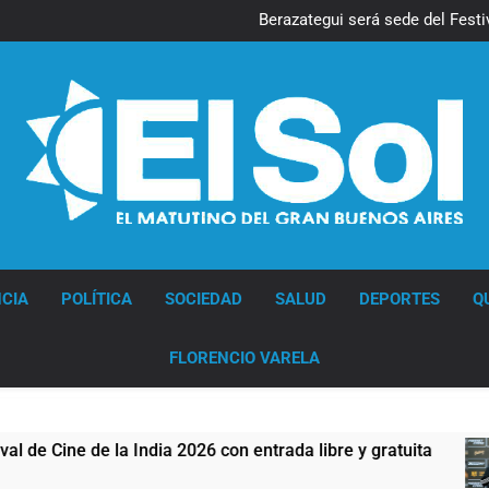
Las vaca
Berazategui será sede del Festiv
Vozinha fue presentado como
Los bonos y ADR argentinos cer
Las vaca
Berazategui será sede del Festiv
Vozinha fue presentado como
Los bonos y ADR argentinos cer
Diario EL SOL
CIA
POLÍTICA
SOCIEDAD
SALUD
DEPORTES
Q
FLORENCIO VARELA
 de la India 2026 con entrada libre y gratuita