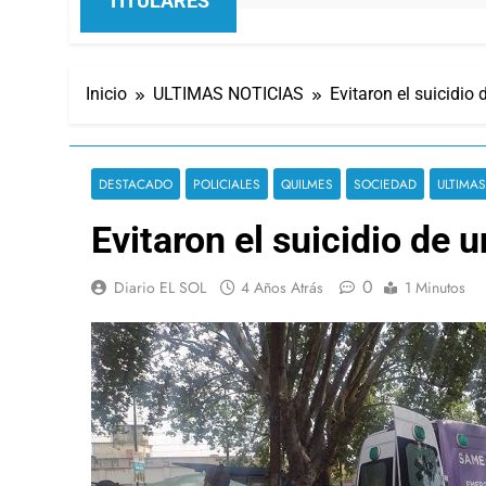
TITULARES
Inicio
ULTIMAS NOTICIAS
Evitaron el suicidio 
DESTACADO
POLICIALES
QUILMES
SOCIEDAD
ULTIMAS
Evitaron el suicidio de u
0
Diario EL SOL
4 Años Atrás
1 Minutos