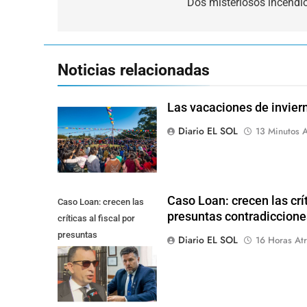
de
Dos misteriosos incendi
entradas
Noticias relacionadas
Las vacaciones de inviern
Diario EL SOL
13 Minutos A
Caso Loan: crecen las crít
Caso Loan: crecen las
presuntas contradicciones
críticas al fiscal por
presuntas
Diario EL SOL
16 Horas Atr
contradicciones en la
investigación