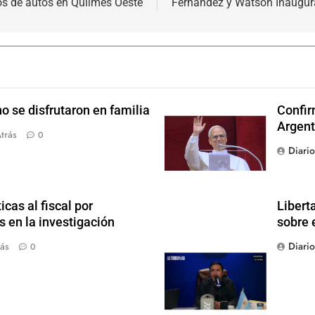
os de autos en Quilmes Oeste
Fernández y Watson Inaugur
o se disfrutaron en familia
Confir
Argent
trás
0
Diari
icas al fiscal por
Libert
 en la investigación
sobre 
Diari
ás
0