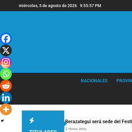
Saltar
miércoles, 5 de agosto de 2026
9:55:58 PM
al
contenido
NACIONALES
PROVIN
ilia
Berazategui será sede del Festival de Cine
2 Horas Atrás