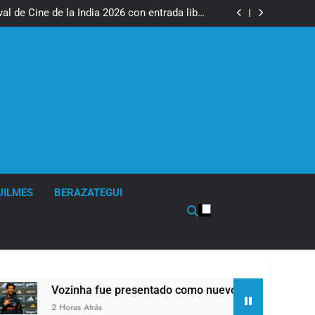
ciones de invierno se disfrutaron en familia
al de Cine de la India 2026 con entrada libre
y gratuita
 nuevo refuerzo de Colo Colo y promete dar
pelea por el arco
raron en baja y el riesgo país volvió a subir
ciones de invierno se disfrutaron en familia
al de Cine de la India 2026 con entrada libre
y gratuita
 nuevo refuerzo de Colo Colo y promete dar
pelea por el arco
raron en baja y el riesgo país volvió a subir
UILMES
BERAZATEGUI
Vozinha fue presentado como nuevo refuerzo de Colo Colo y p
2 Horas Atrás