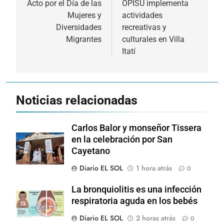
de
Acto por el Día de las
OPISU implementa
Mujeres y
actividades
entradas
Diversidades
recreativas y
Migrantes
culturales en Villa
Itatí
Noticias relacionadas
Carlos Balor y monseñor Tissera
en la celebración por San
Cayetano
Diario EL SOL
1 hora atrás
0
La bronquiolitis es una infección
respiratoria aguda en los bebés
Diario EL SOL
2 horas atrás
0