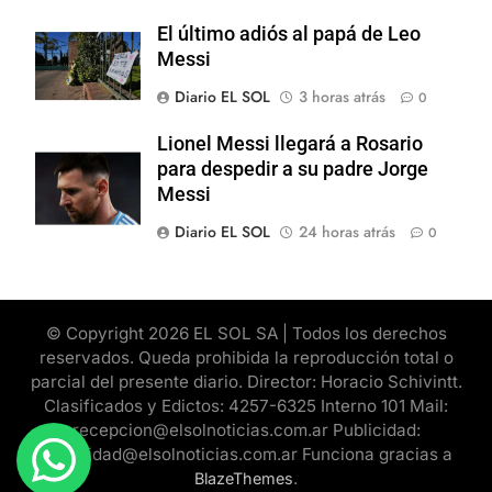
El último adiós al papá de Leo
Messi
Diario EL SOL
3 horas atrás
0
Lionel Messi llegará a Rosario
para despedir a su padre Jorge
Messi
Diario EL SOL
24 horas atrás
0
© Copyright 2026 EL SOL SA | Todos los derechos
reservados. Queda prohibida la reproducción total o
parcial del presente diario. Director: Horacio Schivintt.
Clasificados y Edictos: 4257-6325 Interno 101 Mail:
recepcion@elsolnoticias.com.ar Publicidad:
publicidad@elsolnoticias.com.ar Funciona gracias a
.
BlazeThemes