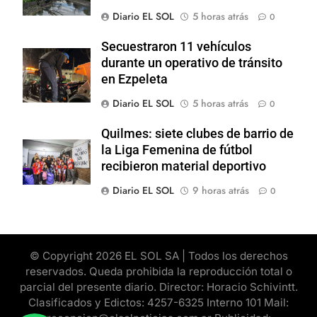
Diario EL SOL
5 horas atrás
0
Secuestraron 11 vehículos
durante un operativo de tránsito
en Ezpeleta
Diario EL SOL
5 horas atrás
0
Quilmes: siete clubes de barrio de
la Liga Femenina de fútbol
recibieron material deportivo
Diario EL SOL
9 horas atrás
0
© Copyright 2026 EL SOL SA | Todos los derechos
reservados. Queda prohibida la reproducción total o
parcial del presente diario. Director: Horacio Schivintt.
Clasificados y Edictos: 4257-6325 Interno 101 Mail: