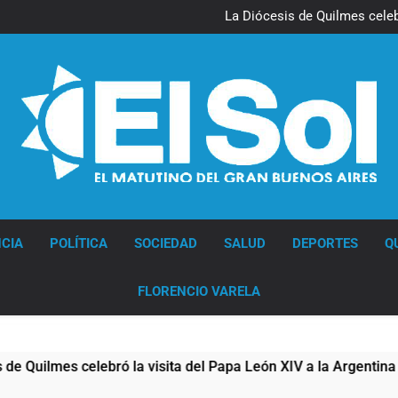
La noche del Afro Quilmeño: 
La Diócesis de Quilmes celebr
Figuras de la cultura se suma
Nueva jornada negativa para 
en Wall Street y el
La noche del Afro Quilmeño: 
La Diócesis de Quilmes celebr
Figuras de la cultura se suma
Nueva jornada negativa para 
en Wall Street y el
Diario EL SOL
CIA
POLÍTICA
SOCIEDAD
SALUD
DEPORTES
Q
FLORENCIO VARELA
mes celebró la visita del Papa León XIV a la Argentina