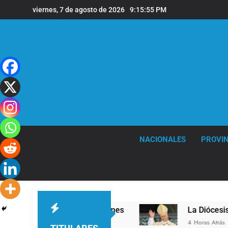
Saltar
viernes, 7 de agosto de 2026
9:15:56 PM
al
contenido
NACIONALES
PROVIN
vel en la sede de Quilmes
La Diócesis de Quil
4 Horas Atrás