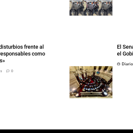
isturbios frente al
El Sen
s responsables como
el Gob
s»
Diari
ás
0