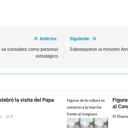
Anterior:
Siguiente:
n se considera como personal
Sobreseyeron al ministro Ar
estratégico
lebró la visita del Papa
Figura
Figuras de la cultura se
al Con
sumaron a la marcha
frente al Congreso
Diari
ás
0
contra la Ley de
Propiedad Privada