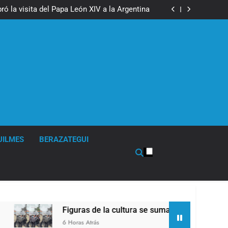
boxeo de primer nivel en la sede de Quilmes
ó la visita del Papa León XIV a la Argentina
ron a la marcha frente al Congreso contra la
Ley de Propiedad Privada
los activos argentinos: cayeron las acciones
 riesgo país quedó al borde de los 450 puntos
boxeo de primer nivel en la sede de Quilmes
ó la visita del Papa León XIV a la Argentina
ron a la marcha frente al Congreso contra la
Ley de Propiedad Privada
los activos argentinos: cayeron las acciones
 riesgo país quedó al borde de los 450 puntos
UILMES
BERAZATEGUI
Figuras de la cultura se sumaron a la marcha frente 
6 Horas Atrás