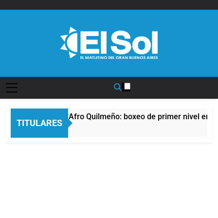
Saltar
al
contenido
Diario EL SOL
La noche del Afro Quilmeño: boxeo de primer nivel en la 
TITULARES
6 Horas Atrás