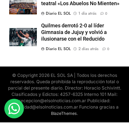
teatral «Los Abuelos No Mienten»
Diario EL SOL
1 día atrás
0
Quilmes derrotó 2-0 al líder
Gimnasia de Jujuy y volvió a
ilusionarse con el Reducido
Diario EL SOL
2 días atrás
0
© Copyright 2026 EL SOL SA | Todos los derechos
reservados. Queda prohibida la reproducción total o
parcial del presente diario. Director: Horacio Schivintt.
Clasificados y Edictos: 4257-6325 Interno 101 Mail:
recepcion@elsolnoticias.com.ar Publicidad:
publicidad@elsolnoticias.com.ar Funciona gracias a
.
BlazeThemes