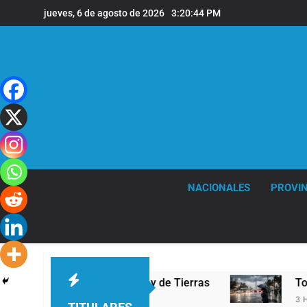
Saltar
jueves, 6 de agosto de 2026
3:20:45 PM
al
contenido
NACIONALES
PROVIN
a la reforma de la Ley de Tierras
Tormentas se
3 Horas Atrás