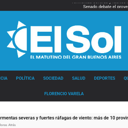
Tormentas severas y fuertes 
Senado debate el proye
Día del Cirujano Torácico:
Marcha al Congreso: cor
pr
Tormentas severas y fuertes 
Senado debate el proye
Día del Cirujano Torácico:
Diario EL SOL
CIA
POLÍTICA
SOCIEDAD
SALUD
DEPORTES
Q
FLORENCIO VARELA
veras y fuertes ráfagas de viento: más de 10 provincias bajo