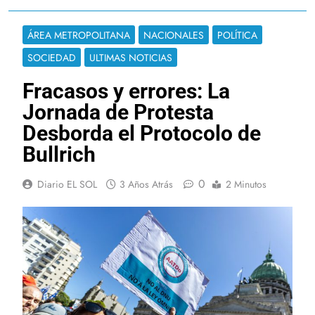
ÁREA METROPOLITANA
NACIONALES
POLÍTICA
SOCIEDAD
ULTIMAS NOTICIAS
Fracasos y errores: La
Jornada de Protesta
Desborda el Protocolo de
Bullrich
0
Diario EL SOL
3 Años Atrás
2 Minutos