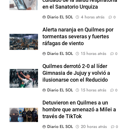
cuidado de la salud respiratoria
en el Sanatorio Urquiza
Diario EL SOL
4 horas atrás
0
Alerta naranja en Quilmes por
tormentas severas y fuertes
ráfagas de viento
Diario EL SOL
15 horas atrás
0
Quilmes derrotó 2-0 al líder
Gimnasia de Jujuy y volvió a
ilusionarse con el Reducido
Diario EL SOL
15 horas atrás
0
Detuvieron en Quilmes a un
hombre que amenazó a Milei a
través de TikTok
Diario EL SOL
20 horas atrás
0