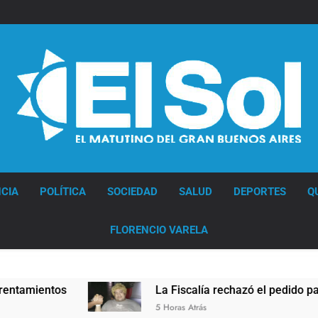
Diario EL SOL
CIA
POLÍTICA
SOCIEDAD
SALUD
DEPORTES
Q
FLORENCIO VARELA
La Fiscalía rechazó el pedido para suspender el juicio contra
5 Horas Atrás