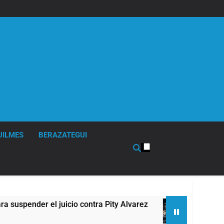
UILMES
BERAZATEGUI
 Pity Alvarez
67 barrios full LED en Florencio 
6 Horas Atrás