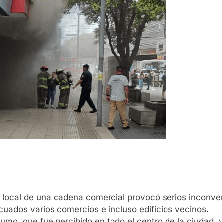
local de una cadena comercial provocó serios inconven
cuados varios comercios e incluso edificios vecinos.
umo, que fue percibido en todo el centro de la ciudad, y