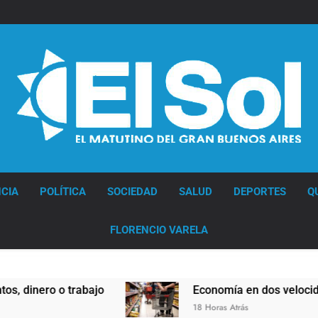
Diario EL SOL
CIA
POLÍTICA
SOCIEDAD
SALUD
DEPORTES
Q
FLORENCIO VARELA
jo
Economía en dos velocidades
18 Horas Atrás