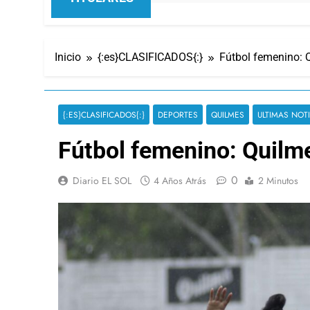
Inicio
{:es}CLASIFICADOS{:}
Fútbol femenino: Q
{:ES}CLASIFICADOS{:}
DEPORTES
QUILMES
ULTIMAS NOT
Fútbol femenino: Quilme
0
Diario EL SOL
4 Años Atrás
2 Minutos