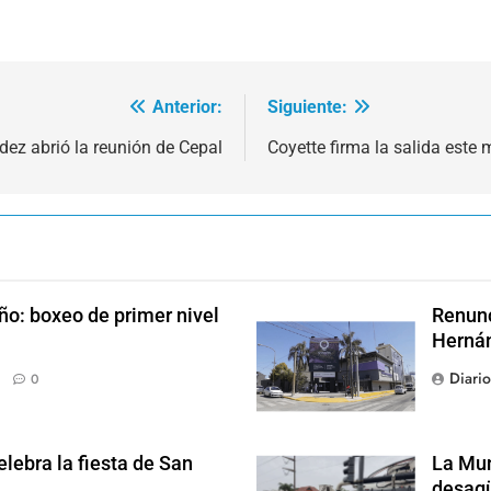
Anterior:
Siguiente:
dez abrió la reunión de Cepal
Coyette firma la salida este 
ño: boxeo de primer nivel
Renunc
Hernán
Diari
0
lebra la fiesta de San
La Mun
desagü