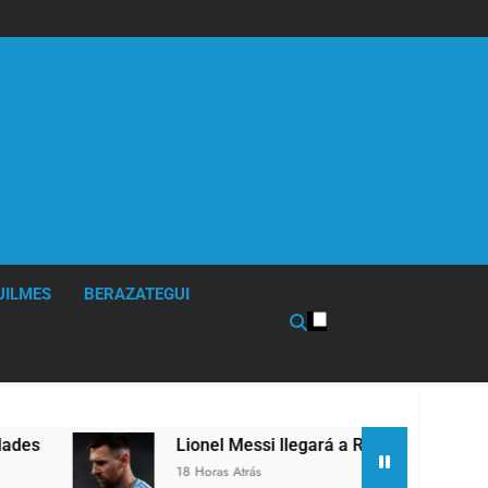
UILMES
BERAZATEGUI
Lionel Messi llegará a Rosario para despedir a su padre J
18 Horas Atrás