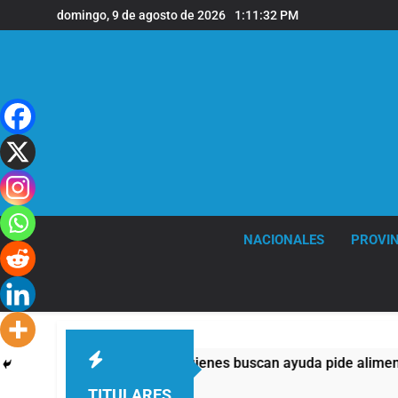
Saltar
domingo, 9 de agosto de 2026
1:11:33 PM
al
contenido
NACIONALES
PROVIN
a mitad de quienes buscan ayuda pide alimentos, dinero o traba
TITULARES