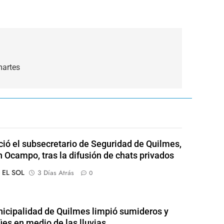
martes
ió el subsecretario de Seguridad de Quilmes,
 Ocampo, tras la difusión de chats privados
o EL SOL
3 Días Atrás
0
icipalidad de Quilmes limpió sumideros y
es en medio de las lluvias