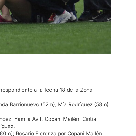
rrespondiente a la fecha 18 de la Zona
enda Barrionuevo (52m), Mía Rodríguez (58m)
endez, Yamila Avit, Copani Mailén, Cintia
íguez.
(60m); Rosario Fiorenza por Copani Mailén