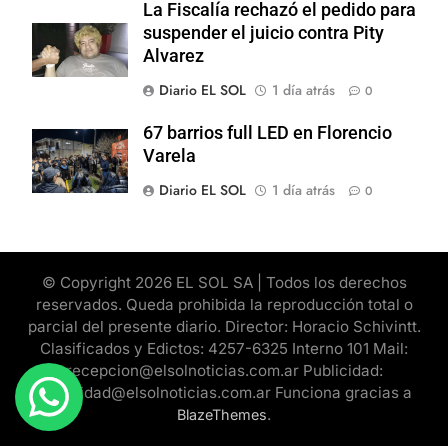
La Fiscalía rechazó el pedido para
suspender el juicio contra Pity
Alvarez
Diario EL SOL
1 día atrás
0
67 barrios full LED en Florencio
Varela
Diario EL SOL
1 día atrás
0
© Copyright 2026 EL SOL SA | Todos los derechos
reservados. Queda prohibida la reproducción total o
parcial del presente diario. Director: Horacio Schivintt.
Clasificados y Edictos: 4257-6325 Interno 101 Mail:
recepcion@elsolnoticias.com.ar Publicidad:
publicidad@elsolnoticias.com.ar Funciona gracias a
.
BlazeThemes