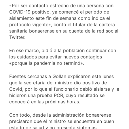
Cine de la India 2026
1 Día Atrás
«Por ser contacto estrecho de una persona con
con entrada libre y
Vozinha fue
COVID-19 positivo, ya comencé el período de
gratuita
presentado como
aislamiento este fin de semana como indica el
nuevo refuerzo de
1 Día Atrás
protocolo vigente», contó el titular de la cartera
Colo Colo y promete
Los bonos y ADR
sanitaria bonaerense en su cuenta de la red social
dar pelea por el arco
argentinos cerraron
Twitter.
en baja y el riesgo
1 Día Atrás
país volvió a subir
Argentina respondió
En ese marco, pidió a la población continuar con
a Brasil tras la rebaja
los cuidados para evitar nuevos contagios
diplomática y
1 Día Atrás
«porque la pandemia no terminó».
atribuyó la medida a
diferencias
ideológicas
Fuentes cercanas a Gollan explicaron este lunes
que la secretaria del ministro dio positivo de
Covid, por lo que el funcionario debió aislarse y le
hicieron una prueba PCR, cuyo resultado se
conocerá en las próximas horas.
Con todo, desde la administración bonaerense
precisaron que el ministro se encuentra en buen
estado de salud y no presenta síntomas.