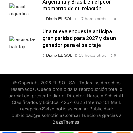
Argentina y Brasil, en el peor
momento de su relación
Diario EL SOL
17 horas atrás
0
Una nueva encuesta anticipa
gran paridad para 2027 y da un
ganador para el balotaje
Diario EL SOL
18 horas atrás
0
© Copyright 2026 EL SOL SA | Todos los derechos
reservados. Queda prohibida la reproducción total o
parcial del presente diario. Director: Horacio Schivintt.
Clasificados y Edictos: 4257-6325 Interno 101 Mail:
recepcion@elsolnoticias.com.ar Publicidad:
publicidad@elsolnoticias.com.ar Funciona gracias a
.
BlazeThemes