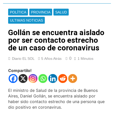
extranjeros
Detuvieron en
Quilmes a un hombre
POLÍTICA
PROVINCIA
SALUD
que amenazó a Milei
21 Horas Atrás
a través de TikTok
ULTIMAS NOTICIAS
Veteranos de Guerra
capacitan a agentes
Gollán se encuentra aislado
municipales de
21 Horas Atrás
Quilmes en la causa
por ser contacto estrecho
Orgullo para Quilmes:
Malvinas
reconocieron a Apres
de un caso de coronavirus
Salud por sus 50
21 Horas Atrás
años de trayectoria
Siguen avanzando
0
Diario EL SOL
5 Años Atrás
1 Minutos
las intervenciones
hídricas en
22 Horas Atrás
Berazategui y
Compartilo!
Se notificaron 21
Quilmes
nuevos casos de la
fiebre chikungunya en
22 Horas Atrás
el país
Las vacaciones de
El ministro de Salud de la provincia de Buenos
invierno se
Aires, Daniel Gollán, se encuentra aislado por
disfrutaron en
24 Horas Atrás
haber sido contacto estrecho de una persona que
familia
Berazategui será
dio positivo en coronavirus.
sede del Festival de