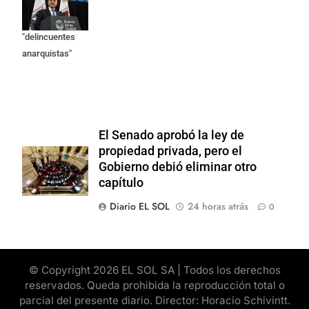
responsables
como
"delincuentes
anarquistas"
El Senado aprobó la ley de
propiedad privada, pero el
Gobierno debió eliminar otro
capítulo
Diario EL SOL
24 horas atrás
0
© Copyright 2026 EL SOL SA | Todos los derechos
reservados. Queda prohibida la reproducción total o
parcial del presente diario. Director: Horacio Schivintt.