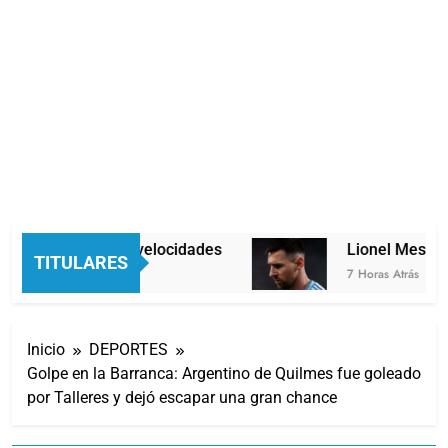
Economía en dos velocidades
Lionel Messi ll
TITULARES
 Horas Atrás
7 Horas Atrás
Inicio
DEPORTES
Golpe en la Barranca: Argentino de Quilmes fue goleado
por Talleres y dejó escapar una gran chance