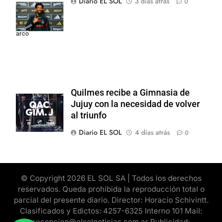
Diario EL SOL
3 días atrás
0
Colo y promete
dar pelea por el
arco
Quilmes recibe a Gimnasia de
Jujuy con la necesidad de volver
al triunfo
Diario EL SOL
4 días atrás
0
© Copyright 2026 EL SOL SA | Todos los derechos
reservados. Queda prohibida la reproducción total o
parcial del presente diario. Director: Horacio Schivintt.
Clasificados y Edictos: 4257-6325 Interno 101 Mail:
recepcion@elsolnoticias.com.ar Publicidad: