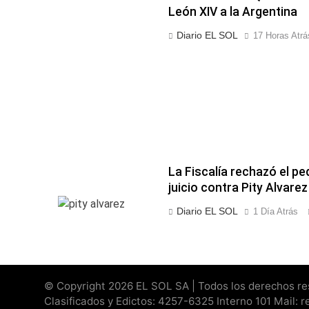
León XIV a la Argentina
Diario EL SOL
17 Horas Atrá
La Fiscalía rechazó el pe
juicio contra Pity Alvarez
Diario EL SOL
1 Día Atrás
© Copyright 2026 EL SOL SA | Todos los derechos rese
Clasificados y Edictos: 4257-6325 Interno 101 Mail: 