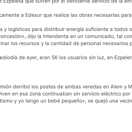
de Ezpeleta que sufren por el deficiente servicio de la
pide del AMBA: cuándo dejará de llover y llega una ola de fr
mente a Edesur que realice las obras necesarias para r
ntra la Ley de Propiedad Privada de Milei
y logísticas para distribuir energía suficiente a todos s
oncesión», dijo la Intendenta en un comunicado, tal com
cretario de Seguridad de Quilmes, Hernán Ocampo, tras la dif
nar los recursos y la cantidad de personal necesarios 
confirmó que tuvo un «brote psicótico» por consumo con F
diodía de ayer, eran 56 los usuarios sin luz, en Ezpele
 consiguió la mayoría y rechazó el pedido del peronismo de 
n al Congreso contra el proyecto oficial de Ley de Propieda
amión derribó los postes de ambas veredas en Alem y M
ven en esa zona continuaban sin servicio eléctrico por e
lmes celebra la fiesta de San Cayetano
smo y yo tengo un bebé pequeño», se quejó una vecina,
 a ser operada por La Central de Vicente López