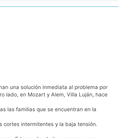
l Street y el riesgo país quedó al borde
nsables como «delincuentes anarquistas»
turas más bajas de la semana
a los argentinos
ro capítulo
aman una solución inmediata al problema por
o lado, en Mozart y Alem, Villa Luján, hace
rivada: hubo detenidos y
as las familias que se encuentran en la
 cortes intermitentes y la baja tensión.