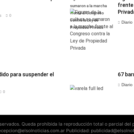
frente
sumaron a la marcha
Privad
frente al Congreso
s
0
contra la Ley de
Diario
Propiedad Privada
dido para suspender el
67 bar
Diario
0
rvados. Queda prohibida la reproducción total o parcial del pr
recepcion@elsolnoticias.com.ar Publicidad: publicidad@elsolno