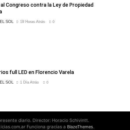
 al Congreso contra la Ley de Propiedad
a
 EL SOL
19 Horas Atrás
0
rios full LED en Florencio Varela
 EL SOL
1 Día Atrás
0
esente diario. Director: Horacio Schivintt.
ticias.com.ar Funciona gracias a
.
BlazeThemes