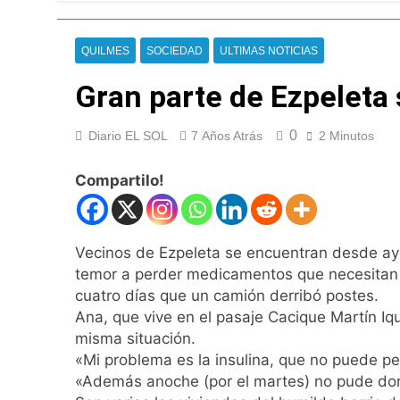
Nueva jornada nega
de los 450 puntos
20 Horas Atrás
QUILMES
SOCIEDAD
ULTIMAS NOTICIAS
Jorge Macri conde
21 Horas Atrás
Gran parte de Ezpeleta 
Día Internacional 
22 Horas Atrás
0
Diario EL SOL
7 Años Atrás
2 Minutos
El frío polar se i
22 Horas Atrás
Compartilo!
Día de San Cayetan
23 Horas Atrás
El Senado aprobó l
Vecinos de Ezpeleta se encuentran desde ayer
23 Horas Atrás
temor a perder medicamentos que necesitan fr
Incidentes frente 
cuatro días que un camión derribó postes.
enfrentamientos
Ana, que vive en el pasaje Cacique Martín Iq
1 Día Atrás
misma situación.
La Fiscalía rechaz
«Mi problema es la insulina, que no puede per
1 Día Atrás
«Además anoche (por el martes) no pude dormi
67 barrios full LE