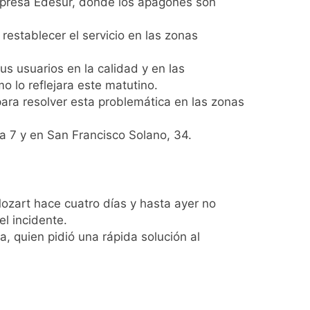
 empresa Edesur, donde los apagones son
ío con mínimas cercanas a 1°C
establecer el servicio en las zonas
us usuarios en la calidad y en las
o lo reflejara este matutino.
usión de chats privados
para resolver esta problemática en las zonas
acundo Moyano
ta 7 y en San Francisco Solano, 34.
girar el proyecto a comisión
d Privada
ozart hace cuatro días y hasta ayer no
l incidente.
 quien pidió una rápida solución al