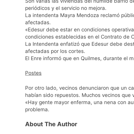
Son varias las viviendas del humilde barrio 
1 Día Atrás
periódicos y el servicio no mejora.
El temporal se des
La intendenta Mayra Mendoza reclamó pública
1 Día Atrás
afectadas.
Kicillof marchó co
«Edesur debe estar en condiciones operativas 
2 Días Atrás
condiciones establecidas en el Contrato de C
Renunció el subse
La Intendenta enfatizó que Edesur debe desti
2 Días Atrás
afectadas por los cortes.
Candela Arizaga 
El Enre informó que en Quilmes, durante el me
2 Días Atrás
La Libertad Avanza
Postes
2 Días Atrás
Masiva movilizació
Por otro lado, vecinos denunciaron que un c
2 Días Atrás
habían sido repuestos. Muchos vecinos que vi
La Diócesis de Qui
«Hay gente mayor enferma, una nena con auti
2 Días Atrás
problema.
La Línea 148 pasó
About The Author
2 Días Atrás