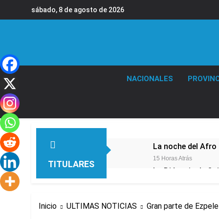
Saltar
sábado, 8 de agosto de 2026
al
contenido
NACIONALES
PROVINC
La noche del Afro 
15 Horas Atrás
TITULARES
La Diócesis de Qui
17 Horas Atrás
Figuras de la cult
Inicio
ULTIMAS NOTICIAS
Gran parte de Ezpelet
19 Horas Atrás