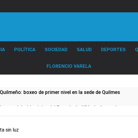
Diario EL SOL
IA
POLÍTICA
SOCIEDAD
SALUD
DEPORTES
Q
FLORENCIO VARELA
Quilmeño: boxeo de primer nivel en la sede de Quilmes
lmes celebró la visita del Papa León XIV a la Argentina
ura se sumaron a la marcha frente al Congreso contra la Ley 
a sin luz