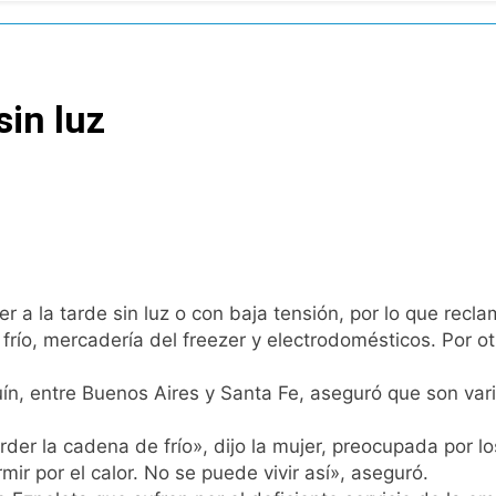
tiva para los activos argentinos: cayeron las acciones en Wal
nó los disturbios frente al Congreso y calificó a los respo
sin luz
de la Cerveza: los tres secretos para servirla correctamente
nstala en Buenos Aires: mejora el tiempo y llegan las tempera
o: por qué se celebra cada 7 de agosto y qué representa par
a ley de propiedad privada, pero el Gobierno debió eliminar ot
 a la tarde sin luz o con baja tensión, por lo que recl
ío, mercadería del freezer y electrodomésticos. Por otr
al Congreso durante la protesta contra la Ley de Propiedad P
uín, entre Buenos Aires y Santa Fe, aseguró que son vari
ó el pedido para suspender el juicio contra Pity Alvarez
der la cadena de frío», dijo la mujer, preocupada por los
r por el calor. No se puede vivir así», aseguró.
D en Florencio Varela