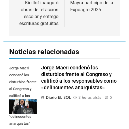
de
Kicillof inauguró
Mayra participó de la
obras de refacción
Expoagro 2025
entradas
escolar y entregó
escrituras gratuitas
Noticias relacionadas
Jorge Macri condenó los
Jorge Macri
disturbios frente al Congreso y
condenó los
calificó a los responsables como
disturbios frente
«delincuentes anarquistas»
al Congreso y
calificó a los
Diario EL SOL
3 horas atrás
0
responsables
como
"delincuentes
anarquistas"