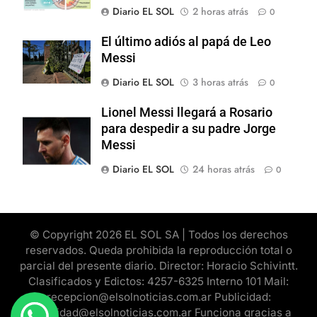
Diario EL SOL
2 horas atrás
0
El último adiós al papá de Leo
Messi
Diario EL SOL
3 horas atrás
0
Lionel Messi llegará a Rosario
para despedir a su padre Jorge
Messi
Diario EL SOL
24 horas atrás
0
© Copyright 2026 EL SOL SA | Todos los derechos
reservados. Queda prohibida la reproducción total o
parcial del presente diario. Director: Horacio Schivintt.
Clasificados y Edictos: 4257-6325 Interno 101 Mail:
recepcion@elsolnoticias.com.ar Publicidad:
publicidad@elsolnoticias.com.ar Funciona gracias a