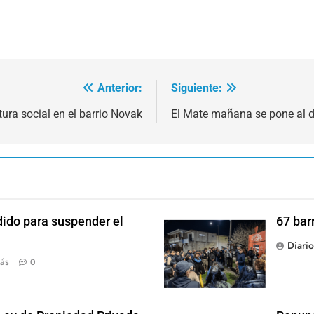
Anterior:
Siguiente:
tura social en el barrio Novak
El Mate mañana se pone al d
dido para suspender el
67 bar
Diari
ás
0