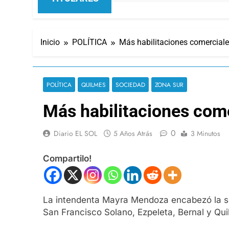
Inicio
POLÍTICA
Más habilitaciones comercial
POLÍTICA
QUILMES
SOCIEDAD
ZONA SUR
Más habilitaciones com
0
Diario EL SOL
5 Años Atrás
3 Minutos
Compartilo!
La intendenta Mayra Mendoza encabezó la se
San Francisco Solano, Ezpeleta, Bernal y Qu