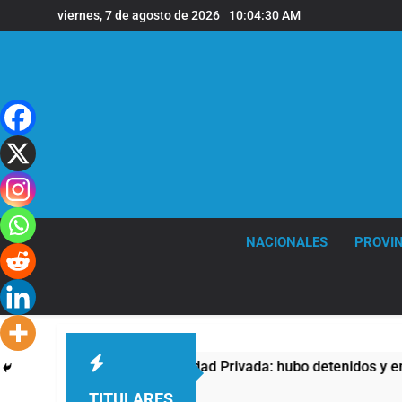
Saltar
viernes, 7 de agosto de 2026
10:04:31 AM
al
contenido
NACIONALES
PROVIN
contra la Ley de Propiedad Privada: hubo detenidos y enfrentam
TITULARES