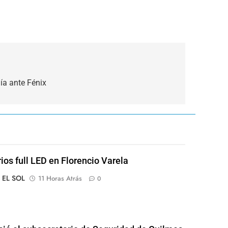
ía ante Fénix
rios full LED en Florencio Varela
o EL SOL
11 Horas Atrás
0