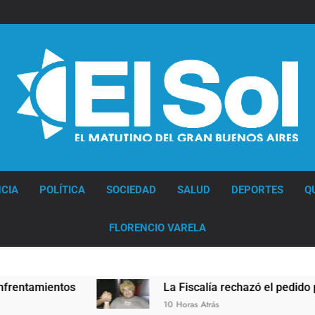
Diario EL SOL
CIA
POLÍTICA
SOCIEDAD
SALUD
DEPORTES
Q
FLORENCIO VARELA
ientos
La Fiscalía rechazó el pedido para susp
10 Horas Atrás