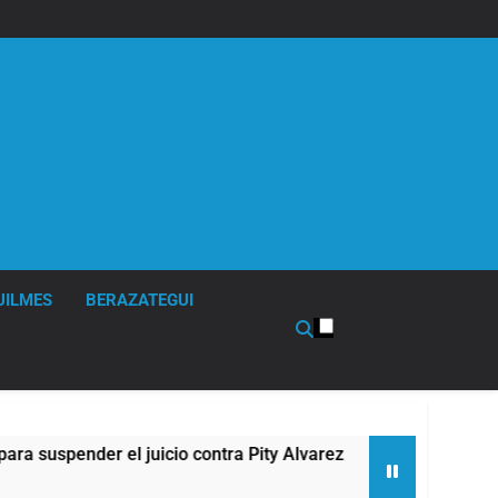
UILMES
BERAZATEGUI
ender el juicio contra Pity Alvarez
67 barrios
11 Horas Atrás