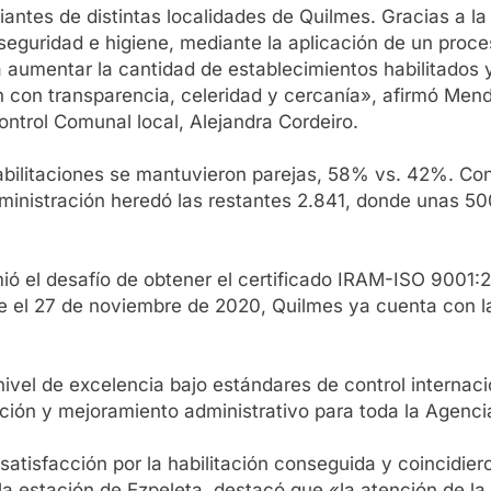
antes de distintas localidades de Quilmes. Gracias a la 
seguridad e higiene, mediante la aplicación de un proc
aumentar la cantidad de establecimientos habilitados y 
ión con transparencia, celeridad y cercanía», afirmó M
ontrol Comunal local, Alejandra Cordeiro.
habilitaciones se mantuvieron parejas, 58% vs. 42%. Con
administración heredó las restantes 2.841, donde unas 5
umió el desafío de obtener el certificado IRAM-ISO 9001
e el 27 de noviembre de 2020, Quilmes ya cuenta con la 
nivel de excelencia bajo estándares de control internac
ción y mejoramiento administrativo para toda la Agenci
tisfacción por la habilitación conseguida y coincidiero
 a la estación de Ezpeleta, destacó que «la atención de 