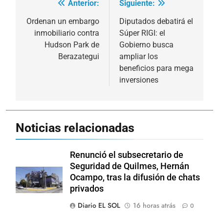
Anterior:
Siguiente:
Navegación
de
Ordenan un embargo
Diputados debatirá el
inmobiliario contra
Súper RIGI: el
entradas
Hudson Park de
Gobierno busca
Berazategui
ampliar los
beneficios para mega
inversiones
Noticias relacionadas
Renunció el subsecretario de
Seguridad de Quilmes, Hernán
Ocampo, tras la difusión de chats
privados
Diario EL SOL
16 horas atrás
0