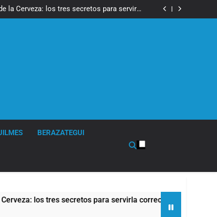
isturbios frente al Congreso y calificó a los
ponsables como «delincuentes anarquistas»
de la Cerveza: los tres secretos para servirla
correctamente
en Buenos Aires: mejora el tiempo y llegan las
temperaturas más bajas de la semana
de propiedad privada, pero el Gobierno debió
eliminar otro capítulo
isturbios frente al Congreso y calificó a los
ponsables como «delincuentes anarquistas»
de la Cerveza: los tres secretos para servirla
correctamente
en Buenos Aires: mejora el tiempo y llegan las
temperaturas más bajas de la semana
de propiedad privada, pero el Gobierno debió
eliminar otro capítulo
UILMES
BERAZATEGUI
za: los tres secretos para servirla correctamente