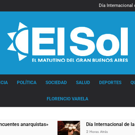
Jorge Macri condenó los d
res
Día Internacional 
El frío polar se instala 
El Senado aprobó la ley 
Jorge Macri condenó los d
res
Día Internacional 
El frío polar se instala 
El Senado aprobó la ley 
Diario EL SOL
CIA
POLÍTICA
SOCIEDAD
SALUD
DEPORTES
Q
FLORENCIO VARELA
tes anarquistas»
Día Internacional de la Cerve
2 Horas Atrás