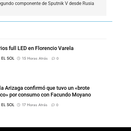
segundo componente de Sputnik V desde Rusia
rios full LED en Florencio Varela
o EL SOL
15 Horas Atrás
0
a Arizaga confirmó que tuvo un «brote
ico» por consumo con Facundo Moyano
o EL SOL
17 Horas Atrás
0