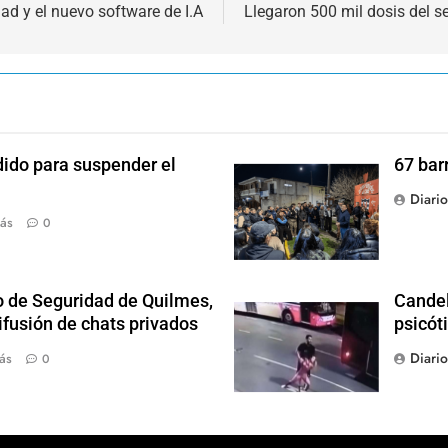
ad y el nuevo software de I.A
Llegaron 500 mil dosis del 
dido para suspender el
67 bar
Diari
ás
0
o de Seguridad de Quilmes,
Candel
ifusión de chats privados
psicót
Diari
ás
0