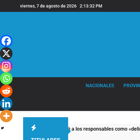
Saltar
viernes, 7 de agosto de 2026
2:13:32 PM
al
contenido
NACIONALES
PROVIN
nte al Congreso y calificó a los responsables como «delincuen