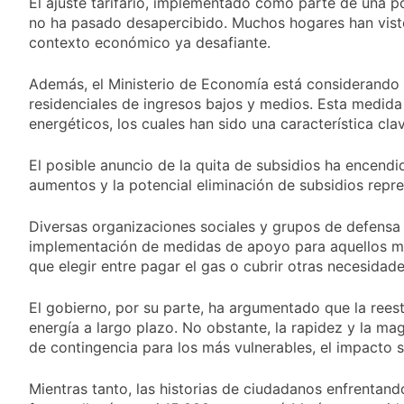
El ajuste tarifario, implementado como parte de una polí
y rechazó el pedido
1 Día Atrás
del peronismo de
no ha pasado desapercibido. Muchos hogares han visto
Masiva movilización
girar el proyecto a
contexto económico ya desafiante.
al Congreso contra el
comisión
proyecto oficial de
1 Día Atrás
Ley de Propiedad
Además, el Ministerio de Economía está considerando a
La Diócesis de
Privada
residenciales de ingresos bajos y medios. Esta medida
Quilmes celebra la
energéticos, los cuales han sido una característica cla
fiesta de San
1 Día Atrás
Cayetano
La Línea 148 pasó a
El posible anuncio de la quita de subsidios ha encendi
ser operada por La
Central de Vicente
aumentos y la potencial eliminación de subsidios repr
1 Día Atrás
López
Diversas organizaciones sociales y grupos de defensa 
implementación de medidas de apoyo para aquellos más
que elegir entre pagar el gas o cubrir otras necesida
El gobierno, por su parte, ha argumentado que la reestr
energía a largo plazo. No obstante, la rapidez y la ma
de contingencia para los más vulnerables, el impacto s
Mientras tanto, las historias de ciudadanos enfrentan