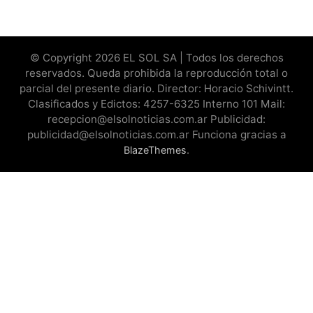
© Copyright 2026 EL SOL SA | Todos los derechos
reservados. Queda prohibida la reproducción total o
parcial del presente diario. Director: Horacio Schivintt.
Clasificados y Edictos: 4257-6325 Interno 101 Mail:
recepcion@elsolnoticias.com.ar Publicidad:
publicidad@elsolnoticias.com.ar Funciona gracias a
.
BlazeThemes