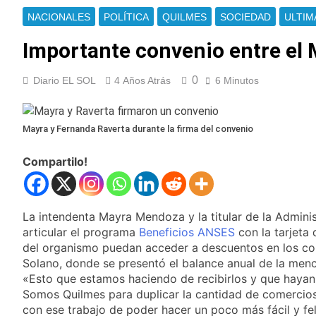
Ley de Propiedad
La Fiscalía rechazó el
NACIONALES
POLÍTICA
QUILMES
SOCIEDAD
ULTIM
Privada: hubo
pedido para
detenidos y
suspender el juicio
Importante convenio entre el 
1 Día Atrás
enfrentamientos
contra Pity Alvarez
67 barrios full LED en
Florencio Varela
0
Diario EL SOL
4 Años Atrás
6 Minutos
1 Día Atrás
El temporal se
despide del AMBA:
Mayra y Fernanda Raverta durante la firma del convenio
cuándo dejará de
1 Día Atrás
llover y llega una ola
Kicillof marchó
de frío con mínimas
Compartilo!
contra la Ley de
cercanas a 1°C
Propiedad Privada de
1 Día Atrás
Milei
Renunció el
subsecretario de
La intendenta Mayra Mendoza y la titular de la Admini
Seguridad de
articular el programa
Beneficios ANSES
2 Días Atrás
con la tarjeta
Quilmes, Hernán
Candela Arizaga
del organismo puedan acceder a descuentos en los com
Ocampo, tras la
confirmó que tuvo un
Solano, donde se presentó el balance anual de la menci
difusión de chats
«brote psicótico» por
«Esto que estamos haciendo de recibirlos y que hayan
2 Días Atrás
privados
consumo con
La Libertad Avanza
Somos Quilmes para duplicar la cantidad de comercios
Facundo Moyano
consiguió la mayoría
con ese trabajo de poder hacer un poco más fácil y fel