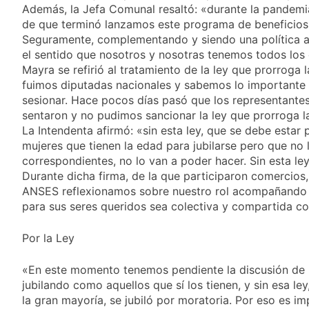
y rechazó el pedido
Además, la Jefa Comunal resaltó: «durante la pandemi
2 Días Atrás
del peronismo de
Masiva movilización
de que terminó lanzamos este programa de beneficios 
girar el proyecto a
al Congreso contra el
Seguramente, complementando y siendo una política ar
comisión
proyecto oficial de
el sentido que nosotros y nosotras tenemos todos los 
2 Días Atrás
Ley de Propiedad
La Diócesis de
Mayra se refirió al tratamiento de la ley que prorrog
Privada
Quilmes celebra la
fuimos diputadas nacionales y sabemos lo importante 
fiesta de San
sesionar. Hace pocos días pasó que los representantes
2 Días Atrás
Cayetano
La Línea 148 pasó a
sentaron y no pudimos sancionar la ley que prorroga la
ser operada por La
La Intendenta afirmó: «sin esta ley, que se debe estar 
Central de Vicente
mujeres que tienen la edad para jubilarse pero que no 
2 Días Atrás
López
correspondientes, no lo van a poder hacer. Sin esta le
Durante dicha firma, de la que participaron comercios
ANSES reflexionamos sobre nuestro rol acompañando a 
para sus seres queridos sea colectiva y compartida co
Por la Ley
«En este momento tenemos pendiente la discusión de u
jubilando como aquellos que sí los tienen, y sin esa ley
la gran mayoría, se jubiló por moratoria. Por eso es im