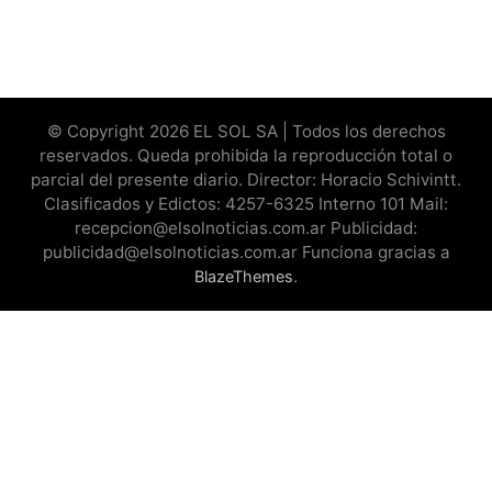
© Copyright 2026 EL SOL SA | Todos los derechos
reservados. Queda prohibida la reproducción total o
parcial del presente diario. Director: Horacio Schivintt.
Clasificados y Edictos: 4257-6325 Interno 101 Mail:
recepcion@elsolnoticias.com.ar Publicidad:
publicidad@elsolnoticias.com.ar Funciona gracias a
.
BlazeThemes