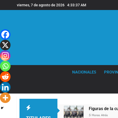
Saltar
viernes, 7 de agosto de 2026
4:33:37 AM
al
contenido
NACIONALES
PROVIN
XIV a la Argentina
Figuras de la cultura se s
5 Horas Atrás