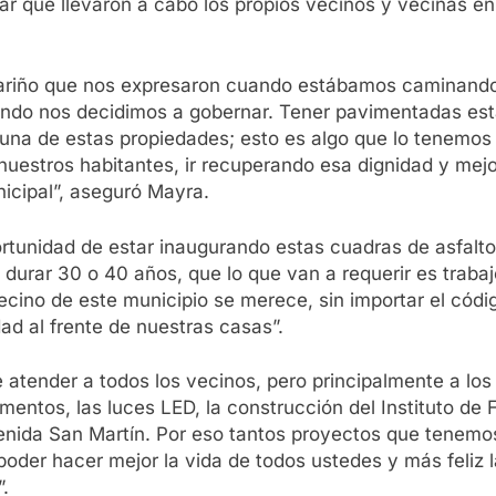
ular que llevaron a cabo los propios vecinos y vecinas 
 cariño que nos expresaron cuando estábamos caminando
ando nos decidimos a gobernar. Tener pavimentadas est
a una de estas propiedades; esto es algo que lo tenemo
 nuestros habitantes, ir recuperando esa dignidad y me
icipal”, aseguró Mayra.
rtunidad de estar inaugurando estas cuadras de asfalto
durar 30 o 40 años, que lo que van a requerir es traba
no de este municipio se merece, sin importar el código 
d al frente de nuestras casas”.
re atender a todos los vecinos, pero principalmente a 
mentos, las luces LED, la construcción del Instituto de
venida San Martín. Por eso tantos proyectos que tenemo
oder hacer mejor la vida de todos ustedes y más feliz l
.