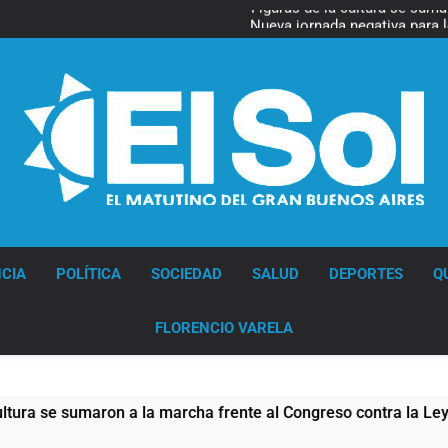
Figuras de la cultura se suma
Nueva jornada negativa para 
en Wall Street y el
La noche del Afro Quilmeño: 
La Diócesis de Quilmes celebr
Figuras de la cultura se suma
Nueva jornada negativa para 
en Wall Street y el
Diario EL SOL
CIA
POLÍTICA
SOCIEDAD
SALUD
DEPORTES
Q
FLORENCIO VARELA
umaron a la marcha frente al Congreso contra la Ley de Propied