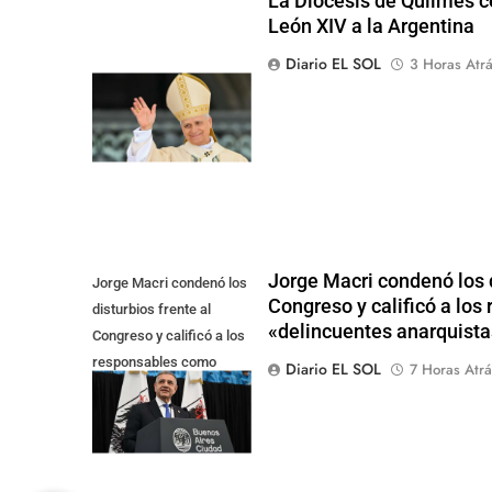
La Diócesis de Quilmes ce
León XIV a la Argentina
Diario EL SOL
3 Horas Atr
Jorge Macri condenó los d
Jorge Macri condenó los
Congreso y calificó a lo
disturbios frente al
«delincuentes anarquista
Congreso y calificó a los
responsables como
Diario EL SOL
7 Horas Atrá
"delincuentes
anarquistas"