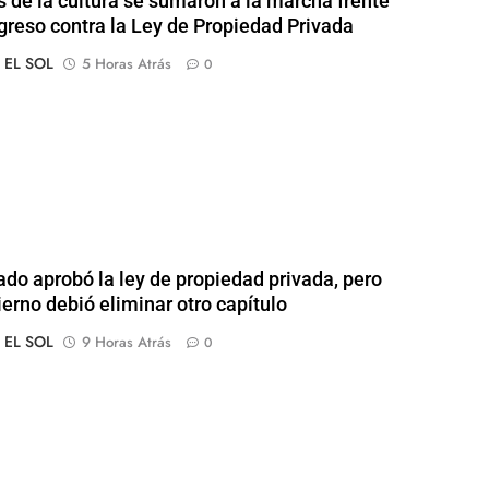
s de la cultura se sumaron a la marcha frente
greso contra la Ley de Propiedad Privada
o EL SOL
5 Horas Atrás
0
ado aprobó la ley de propiedad privada, pero
ierno debió eliminar otro capítulo
o EL SOL
9 Horas Atrás
0