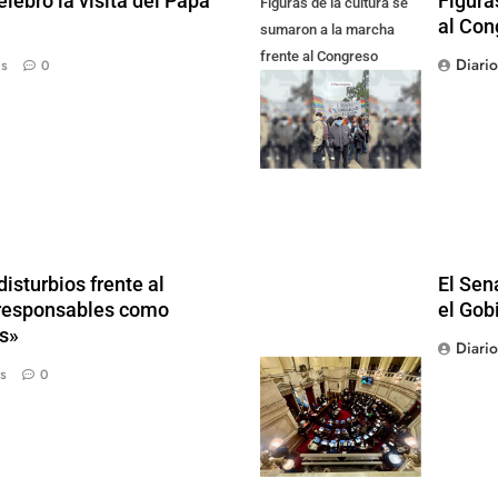
lebró la visita del Papa
Figura
Figuras de la cultura se
al Con
sumaron a la marcha
frente al Congreso
Diari
ás
0
contra la Ley de
Propiedad Privada
isturbios frente al
El Sen
s responsables como
el Gob
s»
Diari
s
0