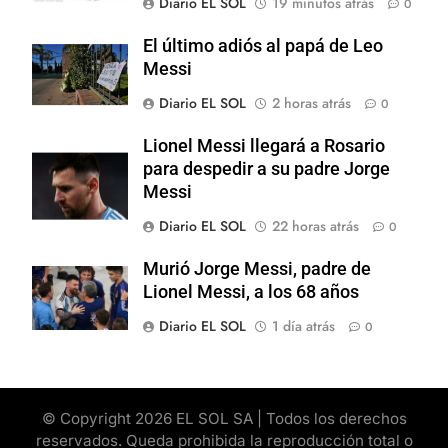
Diario EL SOL
19 minutos atrás
0
El último adiós al papá de Leo
Messi
Diario EL SOL
2 horas atrás
0
Lionel Messi llegará a Rosario
para despedir a su padre Jorge
Messi
Diario EL SOL
22 horas atrás
0
Murió Jorge Messi, padre de
Lionel Messi, a los 68 años
Diario EL SOL
1 día atrás
0
© Copyright 2026 EL SOL SA | Todos los derechos
reservados. Queda prohibida la reproducción total o