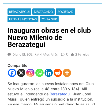
BERAZATEGUI
DESTACADO
SOCIEDAD
ULTIMAS NOTICIAS
ZONA SUR
Inauguran obras en el club
Nuevo Milenio de
Berazategui
0
Diario EL SOL
4 Años Atrás
2 Minutos
Compartilo!
Se inauguraron las nuevas instalaciones del Club
Nuevo Milenio (calle 48 entre 133 y 134). Allí
estuvo el intendente de
Berazategui
, Juan José
Mussi, quien entregó un subsidio a la institución.
En ese marco, Mussi señaló: «el deporte es salud