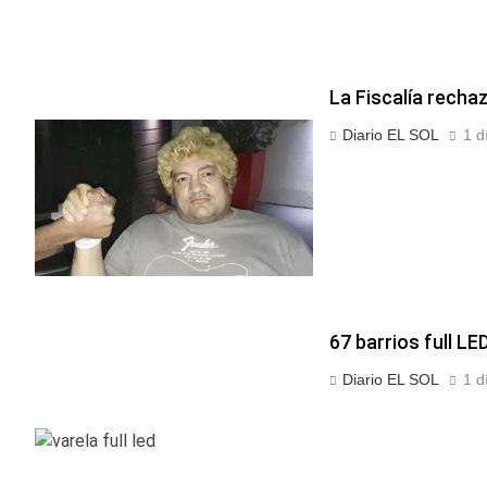
La Fiscalía rechaz
Diario EL SOL
1 d
67 barrios full LE
Diario EL SOL
1 d