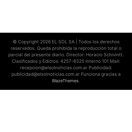
© Copyright 2026 EL SOL SA | Todos los derechos
reservados. Queda prohibida la reproducción total o
parcial del presente diario. Director: Horacio Schivintt.
Clasificados y Edictos: 4257-6325 Interno 101 Mail:
recepcion@elsolnoticias.com.ar Publicidad:
publicidad@elsolnoticias.com.ar Funciona gracias a
.
BlazeThemes