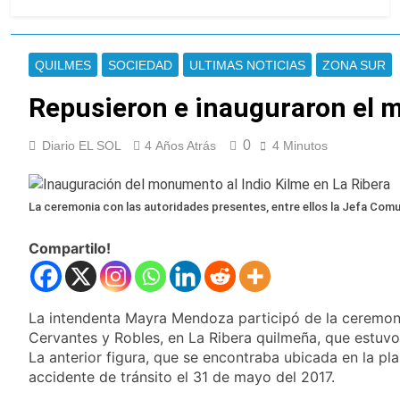
Incidentes frente al
Congreso durante la
protesta contra la Ley de
1 Día Atrás
Propiedad Privada: hubo
La Fiscalía rechazó el
QUILMES
SOCIEDAD
ULTIMAS NOTICIAS
ZONA SUR
detenidos y enfrentamientos
pedido para suspender el
juicio contra Pity Alvarez
Repusieron e inauguraron el 
1 Día Atrás
67 barrios full LED en
Florencio Varela
0
Diario EL SOL
4 Años Atrás
4 Minutos
1 Día Atrás
El temporal se despide del
AMBA: cuándo dejará de
La ceremonia con las autoridades presentes, entre ellos la Jefa Comu
llover y llega una ola de frío
1 Día Atrás
con mínimas cercanas a 1°C
Kicillof marchó contra la
Compartilo!
Ley de Propiedad Privada
de Milei
1 Día Atrás
Renunció el subsecretario de
Seguridad de Quilmes,
La intendenta Mayra Mendoza participó de la ceremoni
Hernán Ocampo, tras la
Cervantes y Robles, en La Ribera quilmeña, que estuvo
1 Día Atrás
difusión de chats privados
Candela Arizaga
La anterior figura, que se encontraba ubicada en la pl
confirmó que tuvo un
accidente de tránsito el 31 de mayo del 2017.
«brote psicótico» por
1 Día Atrás