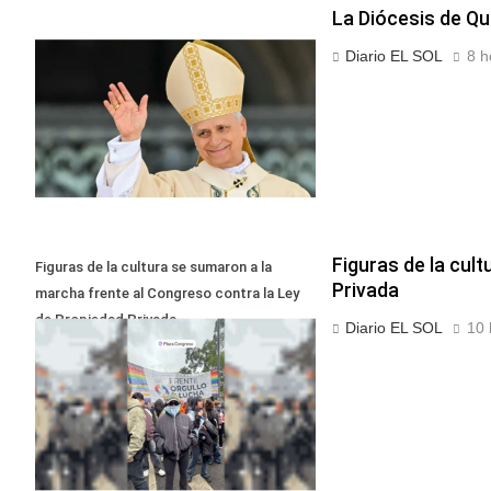
La Diócesis de Qui
Diario EL SOL
8 h
Figuras de la cul
Figuras de la cultura se sumaron a la
Privada
marcha frente al Congreso contra la Ley
de Propiedad Privada
Diario EL SOL
10 