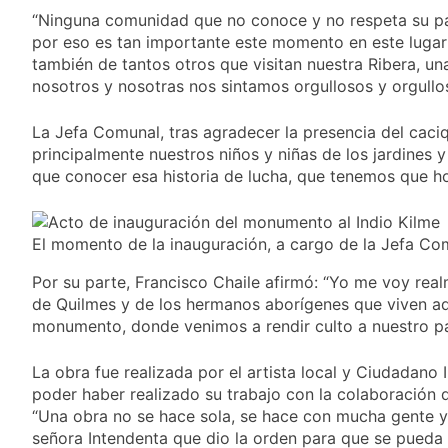
consumo con
La Libertad Avanza
“Ninguna comunidad que no conoce y no respeta su pasa
Facundo Moyano
consiguió la mayoría y
por eso es tan importante este momento en este lugar 
rechazó el pedido del
1 Día Atrás
también de tantos otros que visitan nuestra Ribera, un
peronismo de girar el
Masiva movilización al
nosotros y nosotras nos sintamos orgullosos y orgullo
proyecto a comisión
Congreso contra el
proyecto oficial de Ley de
1 Día Atrás
La Jefa Comunal, tras agradecer la presencia del caci
Propiedad Privada
La Diócesis de Quilmes
principalmente nuestros niños y niñas de los jardines 
celebra la fiesta de San
que conocer esa historia de lucha, que tenemos que ho
Cayetano
1 Día Atrás
La Línea 148 pasó a
ser operada por La
El momento de la inauguración, a cargo de la Jefa Comu
Central de Vicente
1 Día Atrás
López
Por su parte, Francisco Chaile afirmó: “Yo me voy real
de Quilmes y de los hermanos aborígenes que viven aq
monumento, donde venimos a rendir culto a nuestro p
La obra fue realizada por el artista local y Ciudadano I
poder haber realizado su trabajo con la colaboración d
“Una obra no se hace sola, se hace con mucha gente y 
señora Intendenta que dio la orden para que se pueda 