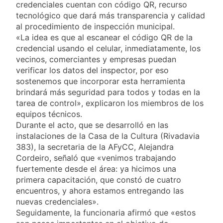
plan de lucha con
credenciales cuentan con código QR, recurso
1 Día Atrás
nuevas marchas
La noche del Afro
tecnológico que dará más transparencia y calidad
contra el Gobierno
Quilmeño: boxeo de
al procedimiento de inspección municipal.
primer nivel en la sede
«La idea es que al escanear el código QR de la
2 Días Atrás
de Quilmes
La Diócesis de
credencial usando el celular, inmediatamente, los
Quilmes celebró la
vecinos, comerciantes y empresas puedan
visita del Papa León
verificar los datos del inspector, por eso
2 Días Atrás
XIV a la Argentina
Figuras de la cultura
sostenemos que incorporar esta herramienta
se sumaron a la
brindará más seguridad para todos y todas en la
marcha frente al
tarea de control», explicaron los miembros de los
2 Días Atrás
Congreso contra la
Nueva jornada
equipos técnicos.
Ley de Propiedad
negativa para los
Durante el acto, que se desarrolló en las
Privada
activos argentinos:
instalaciones de la Casa de la Cultura (Rivadavia
2 Días Atrás
cayeron las acciones
Jorge Macri condenó
383), la secretaria de la AFyCC, Alejandra
en Wall Street y el
los disturbios frente
Cordeiro, señaló que «venimos trabajando
riesgo país quedó al
al Congreso y
fuertemente desde el área: ya hicimos una
2 Días Atrás
borde de los 450
calificó a los
Día Internacional de
puntos
primera capacitación, que constó de cuatro
responsables como
la Cerveza: los tres
encuentros, y ahora estamos entregando las
«delincuentes
secretos para
nuevas credenciales».
2 Días Atrás
anarquistas»
servirla
El frío polar se
Seguidamente, la funcionaria afirmó que «estos
correctamente
instala en Buenos