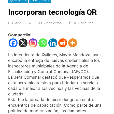
QUILMES
SOCIEDAD
Quilmes recibe a
Almagro con la mira
Incorporan tecnología QR
puesta en el Reducido
3 Horas Atrás
La crisis económica
0
Diario EL SOL
6 Años Atrás
2 Minutos
también llega a los
templos: casi la
16 Horas Atrás
Compartilo!
mitad de quienes
Economía en dos
buscan ayuda pide
velocidades
alimentos, dinero o
22 Horas Atrás
trabajo
Lionel Messi llegará a
La intendenta de Quilmes, Mayra Mendoza, ayer
Rosario para
encabó la entrega de nuevas credenciales a los
despedir a su padre
inspectores municipales de la Agencia de
23 Horas Atrás
Jorge Messi
Murió Jorge Messi,
Fiscalización y Control Comunal (AFyCC).
padre de Lionel
La Jefa Comunal destacó que «esperamos que
Messi, a los 68 años
esta herramienta sirva para brindar un servicio
1 Día Atrás
Thiago Medina fue
cada día mejor a los vecinos y las vecinas de la
imputado
ciudad».
formalmente por
Esta fue la jornada de cierre luego de cuatro
1 Día Atrás
abuso sexual
La CGT y las dos
encuentros de capacitación. Como parte de una
CTA profundizan su
política de modernización, las flamantes