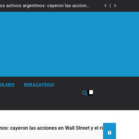
ron a la marcha frente al Congreso contra la
Ley de Propiedad Privada
los activos argentinos: cayeron las acciones
 riesgo país quedó al borde de los 450 puntos
isturbios frente al Congreso y calificó a los
ponsables como «delincuentes anarquistas»
de la Cerveza: los tres secretos para servirla
correctamente
ron a la marcha frente al Congreso contra la
Ley de Propiedad Privada
los activos argentinos: cayeron las acciones
 riesgo país quedó al borde de los 450 puntos
isturbios frente al Congreso y calificó a los
ponsables como «delincuentes anarquistas»
de la Cerveza: los tres secretos para servirla
correctamente
UILMES
BERAZATEGUI
s acciones en Wall Street y el riesgo país quedó al borde de l