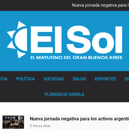
Figuras de la cultura se suma
Nueva jornada negativa para 
en Wall Street y el
Jorge Macri condenó los d
res
Día Internacional 
Figuras de la cultura se suma
Nueva jornada negativa para 
en Wall Street y el
Jorge Macri condenó los d
res
Día Internacional 
Diario EL SOL
CIA
POLÍTICA
SOCIEDAD
SALUD
DEPORTES
Q
FLORENCIO VARELA
Nueva jornada negativa para los activos argentinos: cayeron la
2 Horas Atrás