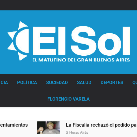
Diario EL SOL
CIA
POLÍTICA
SOCIEDAD
SALUD
DEPORTES
Q
FLORENCIO VARELA
La Fiscalía rechazó el pedido para suspender el juic
5 Horas Atrás