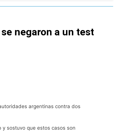
spiratoria en el Sanatorio Urquiza
 se negaron a un test
el Gran Buenos Aires
ucido
lotaje
 autoridades argentinas contra dos
Malvinas
o y sostuvo que estos casos son