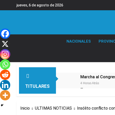
Saltar
jueves, 6 de agosto de 2026
al
contenido
NACIONALES
PROVINC
Marcha al Congreso
4 Horas Atrás
TITULARES
Tormentas severas
4 Horas Atrás
Senado debate el 
Inicio
ULTIMAS NOTICIAS
Insólito conflicto c
4 Horas Atrás