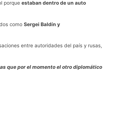
ia
ol porque
estaban dentro de un auto
cados como
Sergei Baldín y
aciones entre autoridades del país y rusas,
ratuita
tras que por el momento el otro diplomático
 por el arco
diferencias ideológicas