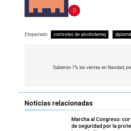
Etiquetado:
controles de alcoholemiq
diplomá
Navegación
de
Subieron 1% las ventas en Navidad, p
entradas
Noticias relacionadas
Marcha al Congreso: cort
de seguridad por la prot