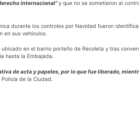
mes: reconocieron a Apres Salud por sus 50 años de trayector
 derecho internacional”
y que no se sometieron al contr
las intervenciones hídricas en Berazategui y Quilmes
mica durante los controles por Navidad fueron identifi
nuevos casos de la fiebre chikungunya en el país
n en sus vehículos.
invierno se disfrutaron en familia
bicado en el barrio porteño de Recoleta y tras convers
ia hasta la Embajada.
ede del Festival de Cine de la India 2026 con entrada libre y g
ativa de acta y papeles, por lo que fue liberado, mien
ntado como nuevo refuerzo de Colo Colo y promete dar pelea
 Policía de la Ciudad.
gentinos cerraron en baja y el riesgo país volvió a subir
ó a Brasil tras la rebaja diplomática y atribuyó la medida a 