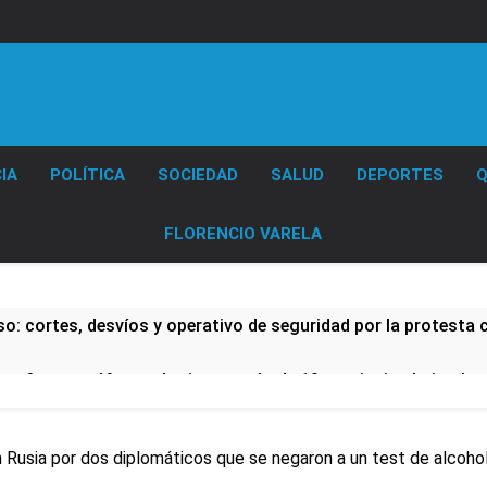
Diario EL SOL
IA
POLÍTICA
SOCIEDAD
SALUD
DEPORTES
Q
FLORENCIO VARELA
: cortes, desvíos y operativo de seguridad por la protesta c
 y fuertes ráfagas de viento: más de 10 provincias bajo ale
proyecto sobre propiedad privada con foco en los desalojos
on Rusia por dos diplomáticos que se negaron a un test de alcoho