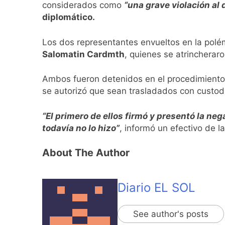
Orgullo para Quil
considerados como
“una grave violación al
21 Horas Atrás
diplomático.
Siguen avanzando 
21 Horas Atrás
Los dos representantes envueltos en la polé
Se notificaron 21 
Salomatin Cardmth
, quienes se atrincheraro
22 Horas Atrás
Las vacaciones de 
Ambos fueron detenidos en el procedimiento u
se autorizó que sean trasladados con custod
23 Horas Atrás
Berazategui será s
“El primero de ellos firmó y presentó la neg
1 Día Atrás
Vozinha fue prese
todavía no lo hizo”
, informó un efectivo de la
1 Día Atrás
About The Author
Los bonos y ADR ar
1 Día Atrás
Argentina respondi
Diario EL SOL
1 Día Atrás
See author's posts