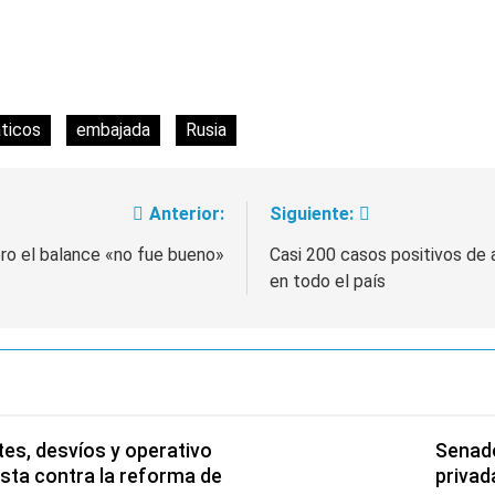
ticos
embajada
Rusia
Anterior:
Siguiente:
ero el balance «no fue bueno»
Casi 200 casos positivos de
en todo el país
es, desvíos y operativo
Senado
esta contra la reforma de
privad