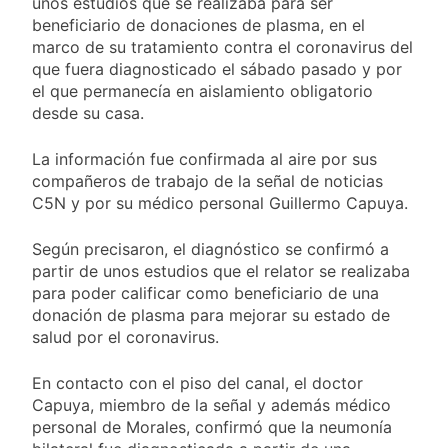
unos estudios que se realizaba para ser
miércoles 5 de
18 Horas Atrás
agosto: vuelve el frío
beneficiario de donaciones de plasma, en el
Confirmaron la visita
polar al AMBA
marco de su tratamiento contra el coronavirus del
del papa León XIV a la
que fuera diagnosticado el sábado pasado y por
Argentina
18 Horas Atrás
el que permanecía en aislamiento obligatorio
Quilmes recibe a
desde su casa.
Gimnasia de Jujuy con
la necesidad de volver
18 Horas Atrás
al triunfo
La información fue confirmada al aire por sus
Caso Loan: crecen
compañeros de trabajo de la señal de noticias
las críticas al fiscal
C5N y por su médico personal Guillermo Capuya.
por presuntas
1 Día Atrás
contradicciones en la
investigación
Según precisaron, el diagnóstico se confirmó a
partir de unos estudios que el relator se realizaba
para poder calificar como beneficiario de una
donación de plasma para mejorar su estado de
salud por el coronavirus.
En contacto con el piso del canal, el doctor
Capuya, miembro de la señal y además médico
personal de Morales, confirmó que la neumonía