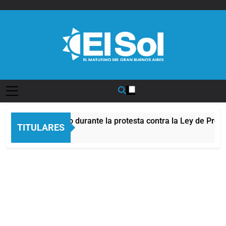
Saltar
al
contenido
Diario EL SOL
 frente al Congreso durante la protesta contra la Ley de Prop
TITULARES
s