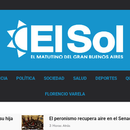
Diario EL SOL
CIA
POLÍTICA
SOCIEDAD
SALUD
DEPORTES
Q
FLORENCIO VARELA
El peronismo recupera aire en el Senado frente a los er
3 Horas Atrás