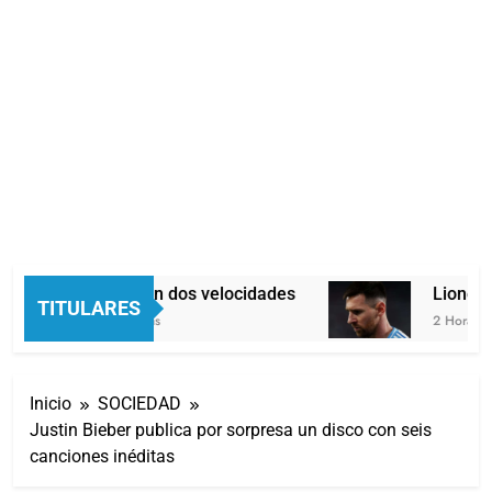
Economía en dos velocidades
Lionel M
TITULARES
56 Minutos Atrás
2 Horas Atr
Inicio
SOCIEDAD
Justin Bieber publica por sorpresa un disco con seis
canciones inéditas