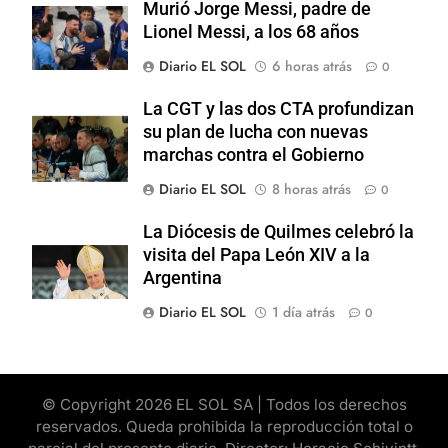
Murió Jorge Messi, padre de
Lionel Messi, a los 68 años
Diario EL SOL
6 horas atrás
0
La CGT y las dos CTA profundizan
su plan de lucha con nuevas
marchas contra el Gobierno
Diario EL SOL
8 horas atrás
0
La Diócesis de Quilmes celebró la
visita del Papa León XIV a la
Argentina
Diario EL SOL
1 día atrás
0
© Copyright 2026 EL SOL SA | Todos los derechos
reservados. Queda prohibida la reproducción total o