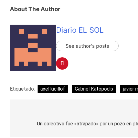
About The Author
Diario EL SOL
See author's posts
Etiquetado:
axel kicillof
Gabriel Katopodis
javier m
Navegación
de
Un colectivo fue «atrapado» por un pozo en p
entradas