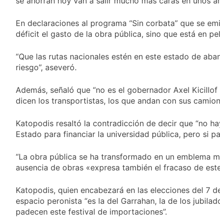
se ahorran hoy van a salir mucho más caras en unos año
sumideros y
19 Horas Atrás
desagües en medio
Transporte: un
de las lluvias
En declaraciones al programa “Sin corbata” que se emi
asistente virtual para
déficit el gasto de la obra pública, sino que está en pe
consultar
20 Horas Atrás
infracciones en
Una gran
segundos
“Que las rutas nacionales estén en este estado de aba
convocatoria en la
riesgo”, aseveró.
obra teatral «Los
21 Horas Atrás
Abuelos No Mienten»
Marcha al Congreso:
Además, señaló que “no es el gobernador Axel Kicillof q
cortes, desvíos y
operativo de
dicen los transportistas, los que andan con sus camion
1 Día Atrás
seguridad por la
protesta contra la
Katopodis resaltó la contradicción de decir que “no ha
reforma de la Ley de
Estado para financiar la universidad pública, pero si pa
Tierras
“La obra pública se ha transformado en un emblema muy
ausencia de obras «expresa también el fracaso de est
Katopodis, quien encabezará en las elecciones del 7 de 
espacio peronista “es la del Garrahan, la de los jubil
padecen este festival de importaciones”.