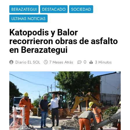
BERAZATEGUI
DESTACADO
SOCIEDAD
ULTIMAS NOTICIAS
Katopodis y Balor
recorrieron obras de asfalto
en Berazategui
0
Diario EL SOL
7 Meses Atrás
3 Minutos