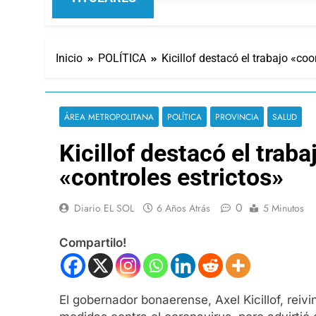
Inicio
POLÍTICA
Kicillof destacó el trabajo «co
ÁREA METROPOLITANA
POLÍTICA
PROVINCIA
SALUD
Kicillof destacó el tra
«controles estrictos»
0
Diario EL SOL
6 Años Atrás
5 Minutos
Compartilo!
El gobernador bonaerense, Axel Kicillof, reiv