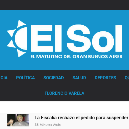
Diario EL SOL
CIA
POLÍTICA
SOCIEDAD
SALUD
DEPORTES
Q
FLORENCIO VARELA
La Fiscalía rechazó el pedido para suspender el juicio con
38 Minutos Atrás