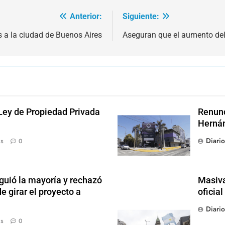
Anterior:
Siguiente:
s a la ciudad de Buenos Aires
Aseguran que el aumento del 
 Ley de Propiedad Privada
Renunc
Hernán
Diari
ás
0
guió la mayoría y rechazó
Masiva
e girar el proyecto a
oficia
Diari
ás
0