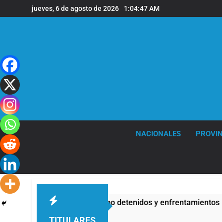
Saltar
jueves, 6 de agosto de 2026
1:04:48 AM
al
contenido
NACIONALES
PROVIN
opiedad Privada: hubo detenidos y enfrentamientos
TITULARES