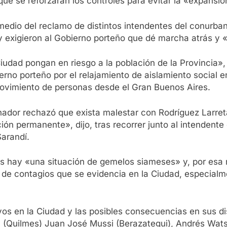
 que se reforzarán los controles para evitar la «expansi
medio del reclamo de distintos intendentes del conurb
al y exigieron al Gobierno porteño que dé marcha atrás y
udad pongan en riesgo a la población de la Provincia», 
erno porteño por el relajamiento de aislamiento social e
ovimiento de personas desde el Gran Buenos Aires.
nador rechazó que exista malestar con Rodríguez Larreta
ón permanente», dijo, tras recorrer junto al intendente 
Sarandí.
tos hay «una situación de gemelos siameses» y, por esa
o de contagios que se evidencia en la Ciudad, especialme
os en la Ciudad y las posibles consecuencias en sus dis
Quilmes) Juan José Mussi (Berazategui), Andrés Watson 