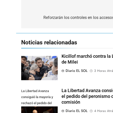
Navegación
de
Reforzarán los controles en los acceso
entradas
Noticias relacionadas
Kicillof marchó contra la
de Milei
Diario EL SOL
3 Horas Atr
La Libertad Avanza consi
La Libertad Avanza
el pedido del peronismo d
consiguió la mayoría y
comisión
rechazó el pedido del
peronismo de girar el
Diario EL SOL
4 Horas Atr