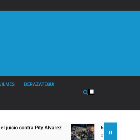
UILMES
BERAZATEGUI
tra Pity Alvarez
67 barrios full LED en Florenc
2 Horas Atrás