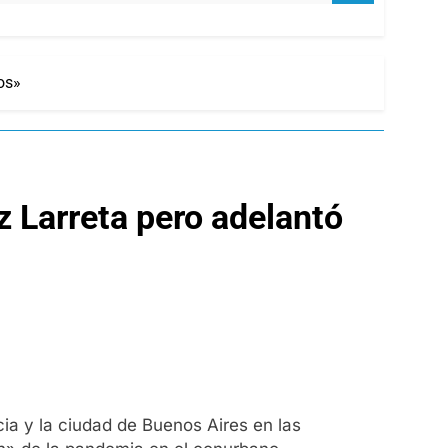
os»
z Larreta pero adelantó
cia y la ciudad de Buenos Aires en las