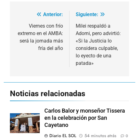
Anterior:
Siguiente:
Navegación
de
Viernes con frío
Milei respaldó a
extremo en el AMBA:
Adorni, pero advirtió:
entradas
será la jornada más
«Si la Justicia lo
fría del año
considera culpable,
lo eyecto de una
patada»
Noticias relacionadas
Carlos Balor y monseñor Tissera
en la celebración por San
Cayetano
Diario EL SOL
54 minutos atrás
0