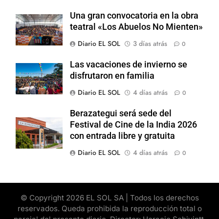
Una gran convocatoria en la obra
teatral «Los Abuelos No Mienten»
Diario EL SOL
3 días atrás
0
Las vacaciones de invierno se
disfrutaron en familia
Diario EL SOL
4 días atrás
0
Berazategui será sede del
Festival de Cine de la India 2026
con entrada libre y gratuita
Diario EL SOL
4 días atrás
0
© Copyright 2026 EL SOL SA | Todos los derechos
reservados. Queda prohibida la reproducción total o